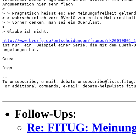
Argumentation hier sehr flach.

>

> > Pragmatisch heisst es: Wer Meinungsfreiheit geltend
> > wahrscheinlich vorm BVerfG zum ersten Mal ernsthaft
> > vorher denken, man sei ein Querulant.

>

> Glaube ich nicht.

http://www.bverfg.de/entscheidungen/frames/rk20010801_1
ist nur _ein_ Beispiel einer Serie, die mit dem Lueth-U
angefangen hat.

Gruss

Rigo

--

To unsubscribe, e-mail: debate-unsubscribe@lists.fitug.
For additional commands, e-mail: debate-help@lists.fitu
Follow-Ups
:
Re: FITUG: Meinungsf