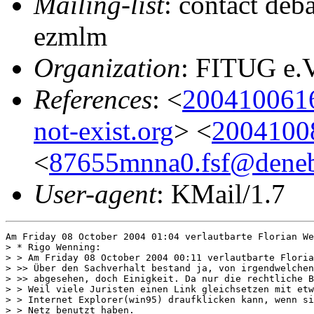
Mailing-list
: contact deb
ezmlm
Organization
: FITUG e.V
References
: <
2004100616
not-exist.org
> <
20041008
<
87655mnna0.fsf@deneb
User-agent
: KMail/1.7
Am Friday 08 October 2004 01:04 verlautbarte Florian We
> * Rigo Wenning:

> > Am Friday 08 October 2004 00:11 verlautbarte Floria
> >> Über den Sachverhalt bestand ja, von irgendwelchen
> >> abgesehen, doch Einigkeit. Da nur die rechtliche B
> > Weil viele Juristen einen Link gleichsetzen mit etw
> > Internet Explorer(win95) draufklicken kann, wenn si
> > Netz benutzt haben.
