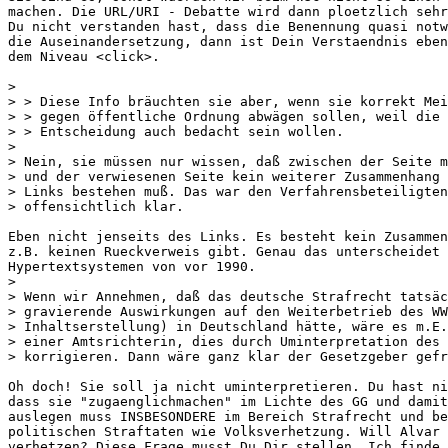
machen. Die URL/URI - Debatte wird dann ploetzlich sehr
Du nicht verstanden hast, dass die Benennung quasi notw
die Auseinandersetzung, dann ist Dein Verstaendnis eben
dem Niveau <click>.

>

> > Diese Info bräuchten sie aber, wenn sie korrekt Mei
> > gegen öffentliche Ordnung abwägen sollen, weil die 
> > Entscheidung auch bedacht sein wollen.

>

> Nein, sie müssen nur wissen, daß zwischen der Seite m
> und der verwiesenen Seite kein weiterer Zusammenhang 
> Links bestehen muß. Das war den Verfahrensbeteiligten
> offensichtlich klar.

Eben nicht jenseits des Links. Es besteht kein Zusammen
z.B. keinen Rueckverweis gibt. Genau das unterscheidet 
Hypertextsystemen von vor 1990.

>

> Wenn wir Annehmen, daß das deutsche Strafrecht tatsäc
> gravierende Auswirkungen auf den Weiterbetrieb des WW
> Inhaltserstellung) in Deutschland hätte, wäre es m.E.
> einer Amtsrichterin, dies durch Uminterpretation des 
> korrigieren. Dann wäre ganz klar der Gesetzgeber gefr
Oh doch! Sie soll ja nicht uminterpretieren. Du hast ni
dass sie "zugaenglichmachen" im Lichte des GG und damit
auslegen muss INSBESONDERE im Bereich Strafrecht und be
politischen Straftaten wie Volksverhetzung. Will Alvar 
verhetzen? Diese Frage musst Du Dir stellen. Ich finde 