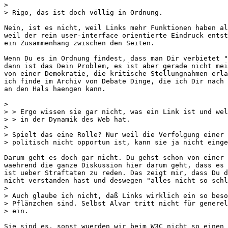
>

> Rigo, das ist doch völlig in Ordnung.

Nein, ist es nicht, weil Links mehr Funktionen haben al
weil der rein user-interface orientierte Eindruck entst
ein Zusammenhang zwischen den Seiten. 

Wenn Du es in Ordnung findest, dass man Dir verbietet "
dann ist das Dein Problem, es ist aber gerade nicht mei
von einer Demokratie, die kritische Stellungnahmen erla
ich finde im Archiv von Debate Dinge, die ich Dir nach 
an den Hals haengen kann. 

>

> > Ergo wissen sie gar nicht, was ein Link ist und wel
> > in der Dynamik des Web hat.

>

> Spielt das eine Rolle? Nur weil die Verfolgung einer 
> politisch nicht opportun ist, kann sie ja nicht einge
Darum geht es doch gar nicht. Du gehst schon von einer 
waehrend die ganze Diskussion hier darum geht, dass es 
ist ueber Straftaten zu reden. Das zeigt mir, dass Du d
nicht verstanden hast und deswegen "alles nicht so schl
>

> Auch glaube ich nicht, daß Links wirklich ein so beso
> Pflänzchen sind. Selbst Alvar tritt nicht für generel
> ein.

Sie sind es, sonst wuerden wir beim W3C nicht so einen 