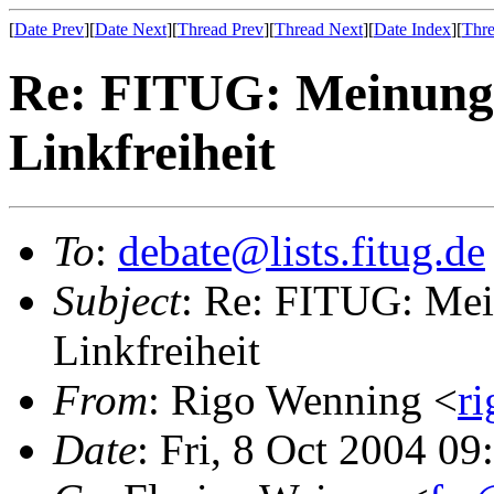
[
Date Prev
][
Date Next
][
Thread Prev
][
Thread Next
][
Date Index
][
Thre
Re: FITUG: Meinungs
Linkfreiheit
To
:
debate@lists.fitug.de
Subject
: Re: FITUG: Mei
Linkfreiheit
From
: Rigo Wenning <
r
Date
: Fri, 8 Oct 2004 0