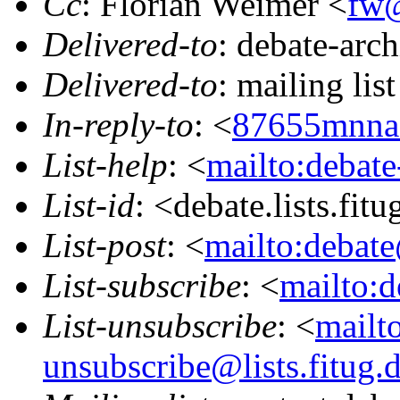
Cc
: Florian Weimer <
fw@
Delivered-to
: debate-arc
Delivered-to
: mailing lis
In-reply-to
: <
87655mnna0
List-help
: <
mailto:debate
List-id
: <debate.lists.fit
List-post
: <
mailto:debate
List-subscribe
: <
mailto:d
List-unsubscribe
: <
mailt
unsubscribe@lists.fitug.