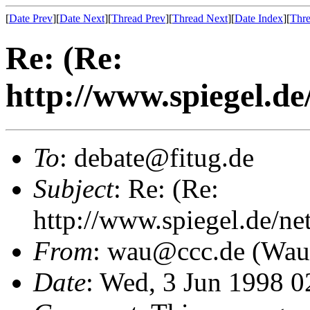
[
Date Prev
][
Date Next
][
Thread Prev
][
Thread Next
][
Date Index
][
Thre
Re: (Re:
http://www.spiegel.de
To
: debate@fitug.de
Subject
: Re: (Re:
http://www.spiegel.de/ne
From
: wau@ccc.de (Wau
Date
: Wed, 3 Jun 1998 