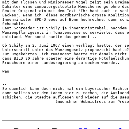
mit den Flossen und Minipraeser Vogel zeigt sein Breima
Dahinter eine computergestuetzte Menschenmenge ohne das
Reuter-Originalfoto mit dem Text "Ihr habt auch in schl
Backen". Wenn ich  diese nordbayrische grosse Koalition
Innenminister SPD-Drewes auf Bonn hochrechne, dann schi
Schaeuble.

Laut Schroeder ist Schily ja innenministrabel, nachdem 
Wanzenpflanzgesetz in Tomatensosse so servierte, dass e
entstand. Wer sonst haette das gekonnt...

Ob Schily am 2. Juni 1967 einen verklagt haette, der se
Unterschrift unter das Wanzengesetz prophezeiht haette?

Zum umgekehrten: ich zumindest haette mir damals nicht 
dass BILD 30 Jahre spaeter eine derartige Fotofaelschun
Broschuere einer Landesregierung aufdecken wuerde...

wau

--

So daemlich kann doch nicht mal ein bayerischer Richter
dann sollten wir den Laden hier zu machen, die Auslaend
schicken, die Staedte aufloesen und wieder auf die Baeu
                       (muenchner Webmistress zum Proze