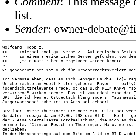
Comment
: This message 
list.
Sender
: owner-debate@fi
Wolfgang  Kopp zu

>>     international gut vernetzt. Auf deutschen Seiten
>>     zu einem amerikanischen Server gefunden, von dem
>>     ,Mein Kampf" heruntergeladen werden konnte.

>

>jugendschutz.net ist auch für Urheberrechtsverletzunge
Ich vermute eher, dass es sich weniger um die  (c)-Frag
Urheberrechte an Adolf Hitler gehoeren Bayern - really)
jugendschutzrelevante Frage, ob das Buch MEIN KAMPF "so
verwirrend" wirken koenne. Das ist zumindest eine der F
BPS, die ich kenne. Ostdeutsch klang anders: "aushaeusi
Jungerwachsene" habe ich in Arnstadt gehoert.

Btw fuer unsere Thueringer Freunde: ein CCCler hat wege
Gendatei-Propaganda am 02.06.1998 die BILD in Berlin ge
der 2 eine Viertelseite Fotofaelschung, die mich an die
erinnerte. "Clinton-Besuch in Thueringen: Nanu, wo ist 
geblieben?

In der Menschenmenge auf dem Bild-im-Bild-in-BILD wedel