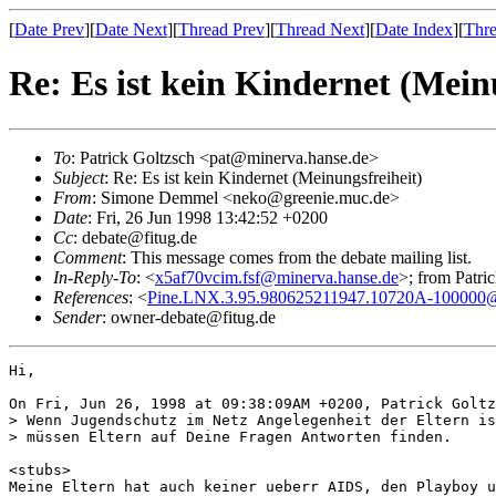
[
Date Prev
][
Date Next
][
Thread Prev
][
Thread Next
][
Date Index
][
Thre
Re: Es ist kein Kindernet (Mein
To
: Patrick Goltzsch <pat@minerva.hanse.de>
Subject
: Re: Es ist kein Kindernet (Meinungsfreiheit)
From
: Simone Demmel <neko@greenie.muc.de>
Date
: Fri, 26 Jun 1998 13:42:52 +0200
Cc
: debate@fitug.de
Comment
: This message comes from the debate mailing list.
In-Reply-To
: <
x5af70vcim.fsf@minerva.hanse.de
>; from Patri
References
: <
Pine.LNX.3.95.980625211947.10720A-100000
Sender
: owner-debate@fitug.de
Hi,

On Fri, Jun 26, 1998 at 09:38:09AM +0200, Patrick Goltz
> Wenn Jugendschutz im Netz Angelegenheit der Eltern is
> müssen Eltern auf Deine Fragen Antworten finden. 

<stubs>

Meine Eltern hat auch keiner ueberr AIDS, den Playboy u