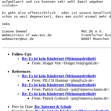
aufgeklaert und sie koennen sehr wohl damit umgehen

</stubs>

Es geht also offensichtlich - oder ist unsere Gesellsch
schon so weit degeneriert, dass man nicht einmal mehr d
neko

-- 

Simone Demmel 				MUC.DE e.V.

Webmistress of www.muc.de		Frankfurter Ring 193a

webmaster@muc.de			80807 Muenchen

Follow-Ups
:
Re: Es ist kein Kindernet (Meinungsfreiheit)
From:
Holger Veit <Holger.Veit@gmd.de>
References
:
Re: Es ist kein Kindernet (Meinungsfreiheit)
From:
PILCH Hartmut <phm@a2e.de>
Re: Es ist kein Kindernet (Meinungsfreiheit)
From:
Patrick Goltzsch <pat@minerva.hanse.de>
Re: Es ist kein Kindernet (Meinungsfreiheit)
From:
Patrick Goltzsch <pat@minerva.hanse.de>
Prev by Date:
Re: Internet & Schule