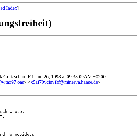
ad Index
]
ungsfreiheit)
ck Goltzsch on Fri, Jun 26, 1998 at 09:38:09AM +0200
@wtao97.oas
> <
x5af70vcim.fsf@minerva.hanse.de
>
sch wrote:

t,

nd Pornovideos
