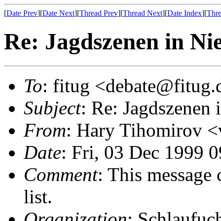
[
Date Prev
][
Date Next
][
Thread Prev
][
Thread Next
][
Date Index
][
Thre
Re: Jagdszenen in Nie
To
: fitug <debate@fitug.
Subject
: Re: Jagdszenen 
From
: Hary Tihomirov 
Date
: Fri, 03 Dec 1999 
Comment
: This message 
list.
Organization
: Schlaufuc