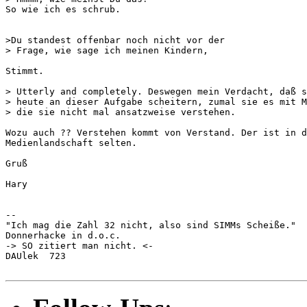
So wie ich es schrub.

>Du standest offenbar noch nicht vor der

> Frage, wie sage ich meinen Kindern, 

Stimmt. 

> Utterly and completely. Deswegen mein Verdacht, daß s
> heute an dieser Aufgabe scheitern, zumal sie es mit M
> die sie nicht mal ansatzweise verstehen.

Wozu auch ?? Verstehen kommt von Verstand. Der ist in d
Medienlandschaft selten. 

Gruß

Hary

-- 

"Ich mag die Zahl 32 nicht, also sind SIMMs Scheiße."

Donnerhacke in d.o.c.

-> SO zitiert man nicht. <-

DAUlek  723
