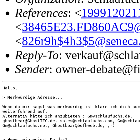
References
: <
199912021
<
38465E23.FD860AC9@s
<
826r9h$4h3$5@seneca
Reply-To
: verkauf@schla
Sender
: owner-debate@fi
Hallo, 

> Merkwürdige Adresse...

Wenn du mir sagst was merkwürdig ist kläre ich dich auc
weiterführend auf. 

Alternativ hätte ich anzubieten : Gm@schlaufuchs.de,

ghostbear@GhostTEC.de, sales@schlaufuchs.com, Gm@schlau
Gm@schlaufuchs.net, Ghostbear@bofhweb.de, ;-)

> Hmmm, wie meinst Du das? 
