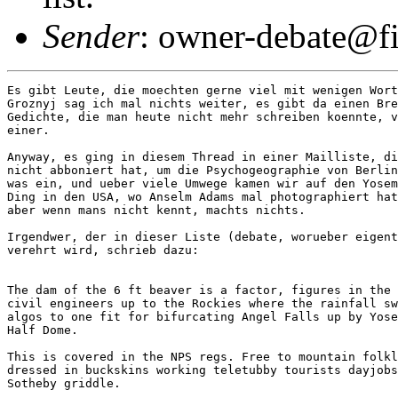
Sender
: owner-debate@fi
Es gibt Leute, die moechten gerne viel mit wenigen Wort
Groznyj sag ich mal nichts weiter, es gibt da einen Bre
Gedichte, die man heute nicht mehr schreiben koennte, v
einer. 

Anyway, es ging in diesem Thread in einer Mailliste, di
nicht abboniert hat, um die Psychogeographie von Berlin
was ein, und ueber viele Umwege kamen wir auf den Yosem
Ding in den USA, wo Anselm Adams mal photographiert hat
aber wenn mans nicht kennt, machts nichts. 

Irgendwer, der in dieser Liste (debate, worueber eigent
verehrt wird, schrieb dazu:

The dam of the 6 ft beaver is a factor, figures in the 
civil engineers up to the Rockies where the rainfall sw
algos to one fit for bifurcating Angel Falls up by Yose
Half Dome.

This is covered in the NPS regs. Free to mountain folkl
dressed in buckskins working teletubby tourists dayjobs
Sotheby griddle.
