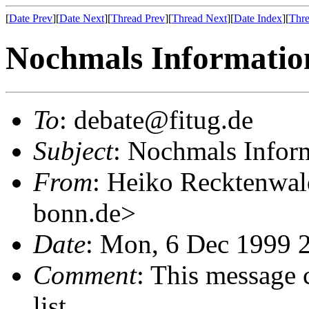
[
Date Prev
][
Date Next
][
Thread Prev
][
Thread Next
][
Date Index
][
Thre
Nochmals Informatio
To
: debate@fitug.de
Subject
: Nochmals Infor
From
: Heiko Recktenwa
bonn.de>
Date
: Mon, 6 Dec 1999 
Comment
: This message 
list.