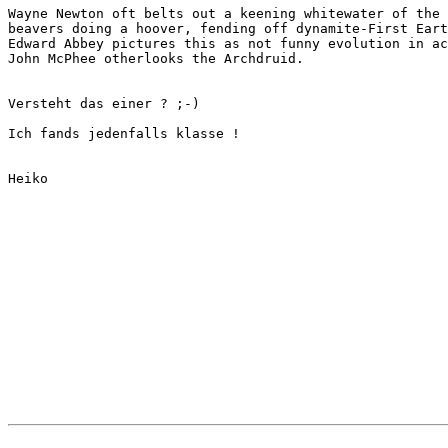
Wayne Newton oft belts out a keening whitewater of the 
beavers doing a hoover, fending off dynamite-First Eart
Edward Abbey pictures this as not funny evolution in ac
John McPhee otherlooks the Archdruid.

Versteht das einer ? ;-)

Ich fands jedenfalls klasse !

Heiko
