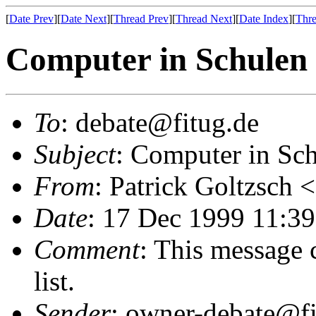
[
Date Prev
][
Date Next
][
Thread Prev
][
Thread Next
][
Date Index
][
Thre
Computer in Schulen
To
: debate@fitug.de
Subject
: Computer in Sc
From
: Patrick Goltzsch
Date
: 17 Dec 1999 11:3
Comment
: This message 
list.
Sender
: owner-debate@fi