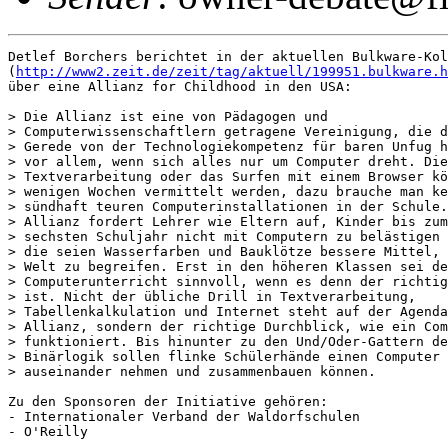
Detlef Borchers berichtet in der aktuellen Bulkware-Kol
(
http://www2.zeit.de/zeit/tag/aktuell/199951.bulkware.h
über eine Allianz for Childhood in den USA:

> Die Allianz ist eine von Pädagogen und

> Computerwissenschaftlern getragene Vereinigung, die d
> Gerede von der Technologiekompetenz für baren Unfug h
> vor allem, wenn sich alles nur um Computer dreht. Die

> Textverarbeitung oder das Surfen mit einem Browser kö
> wenigen Wochen vermittelt werden, dazu brauche man ke
> sündhaft teuren Computerinstallationen in der Schule.
> Allianz fordert Lehrer wie Eltern auf, Kinder bis zum

> sechsten Schuljahr nicht mit Computern zu belästigen 
> die seien Wasserfarben und Bauklötze bessere Mittel, 
> Welt zu begreifen. Erst in den höheren Klassen sei de
> Computerunterricht sinnvoll, wenn es denn der richtig
> ist. Nicht der übliche Drill in Textverarbeitung,

> Tabellenkalkulation und Internet steht auf der Agenda
> Allianz, sondern der richtige Durchblick, wie ein Com
> funktioniert. Bis hinunter zu den Und/Oder-Gattern de
> Binärlogik sollen flinke Schülerhände einen Computer

> auseinander nehmen und zusammenbauen können.

Zu den Sponsoren der Initiative gehören:

- Internationaler Verband der Waldorfschulen

- O'Reilly
