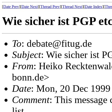
[
Date Prev
][
Date Next
][
Thread Prev
][
Thread Next
][
Date Index
][
Thre
Wie sicher ist PGP et
To
: debate@fitug.de
Subject
: Wie sicher ist P
From
: Heiko Recktenwa
bonn.de>
Date
: Mon, 20 Dec 1999
Comment
: This message 
list.