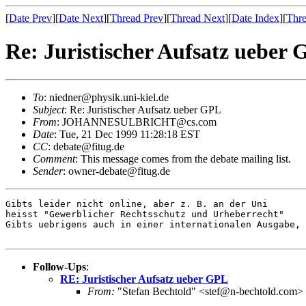
[
Date Prev
][
Date Next
][
Thread Prev
][
Thread Next
][
Date Index
][
Thre
Re: Juristischer Aufsatz ueber
To
: niedner@physik.uni-kiel.de
Subject
: Re: Juristischer Aufsatz ueber GPL
From
: JOHANNESULBRICHT@cs.com
Date
: Tue, 21 Dec 1999 11:28:18 EST
CC
: debate@fitug.de
Comment
: This message comes from the debate mailing list.
Sender
: owner-debate@fitug.de
Gibts leider nicht online, aber z. B. an der Uni

heisst "Gewerblicher Rechtsschutz und Urheberrecht"

Gibts uebrigens auch in einer internationalen Ausgabe, 
Follow-Ups
:
RE: Juristischer Aufsatz ueber GPL
From:
"Stefan Bechtold" <stef@n-bechtold.com>