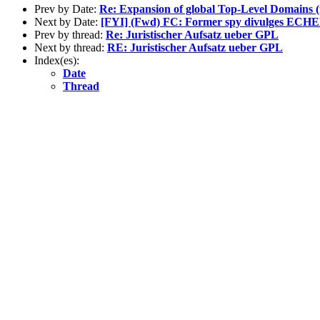
Prev by Date:
Re: Expansion of global Top-Level Domains (
Next by Date:
[FYI] (Fwd) FC: Former spy divulges ECHE
Prev by thread:
Re: Juristischer Aufsatz ueber GPL
Next by thread:
RE: Juristischer Aufsatz ueber GPL
Index(es):
Date
Thread