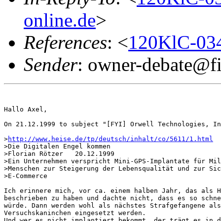
online.de
>
References
: <
120KlC-034
Sender
: owner-debate@fi
Hallo Axel,

On 21.12.1999 to subject "[FYI] Orwell Technologies, In
>
http://www.heise.de/tp/deutsch/inhalt/co/5611/1.html
>Die Digitalen Engel kommen

>Florian Rötzer   20.12.1999

>Ein Unternehmen verspricht Mini-GPS-Implantate für Mil
>Menschen zur Steigerung der Lebensqualität und zur Sic
>E-Commerce

Ich erinnere mich, vor ca. einem halben Jahr, das als H
beschrieben zu haben und dachte nicht, dass es so schne
würde. Dann werden wohl als nächstes Strafgefangene als
Versuchskaninchen eingesetzt werden.

Und wer es nicht implantiert bekommt, der trägt es in d