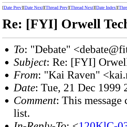
[
Date Prev
][
Date Next
][
Thread Prev
][
Thread Next
][
Date Index
][
Thre
Re: [FYI] Orwell Tech
To
: "Debate" <debate@fi
Subject
: Re: [FYI] Orwel
From
: "Kai Raven" <ka
Date
: Tue, 21 Dec 1999
Comment
: This message 
list.
In-Reply-To
: <
120KlC-0