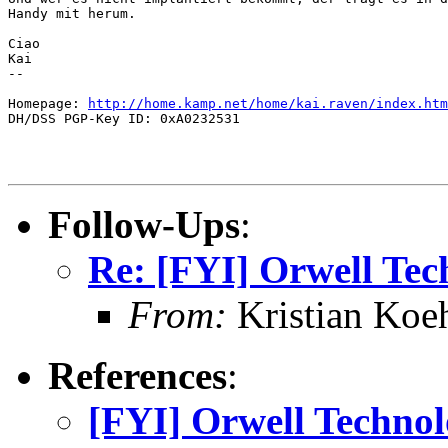
Handy mit herum.

Ciao

Kai

--

Homepage: 
http://home.kamp.net/home/kai.raven/index.htm
DH/DSS PGP-Key ID: 0xA0232531

Follow-Ups
:
Re: [FYI] Orwell Tech
From:
Kristian Koe
References
:
[FYI] Orwell Technolo