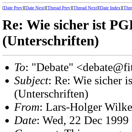
[
Date Prev
][
Date Next
][
Thread Prev
][
Thread Next
][
Date Index
][
Thre
Re: Wie sicher ist PG
(Unterschriften)
To
: "Debate" <debate@fi
Subject
: Re: Wie sicher i
(Unterschriften)
From
: Lars-Holger Wil
Date
: Wed, 22 Dec 1999