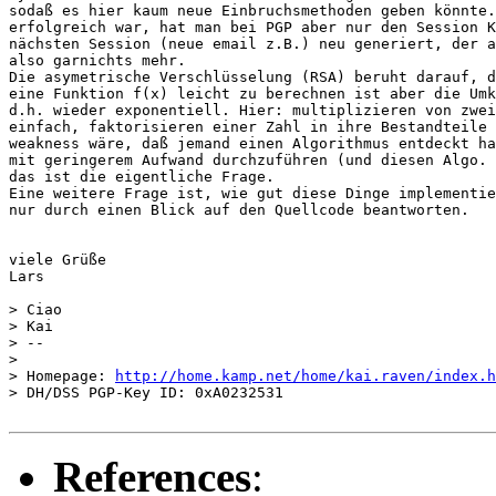
sodaß es hier kaum neue Einbruchsmethoden geben könnte.
erfolgreich war, hat man bei PGP aber nur den Session K
nächsten Session (neue email z.B.) neu generiert, der a
also garnichts mehr.

Die asymetrische Verschlüsselung (RSA) beruht darauf, d
eine Funktion f(x) leicht zu berechnen ist aber die Umk
d.h. wieder exponentiell. Hier: multiplizieren von zwei
einfach, faktorisieren einer Zahl in ihre Bestandteile 
weakness wäre, daß jemand einen Algorithmus entdeckt ha
mit geringerem Aufwand durchzuführen (und diesen Algo. 
das ist die eigentliche Frage.

Eine weitere Frage ist, wie gut diese Dinge implementie
nur durch einen Blick auf den Quellcode beantworten.

viele Grüße

Lars

> Ciao

> Kai

> -- 

> 

> Homepage: 
http://home.kamp.net/home/kai.raven/index.h
> DH/DSS PGP-Key ID: 0xA0232531

References
: