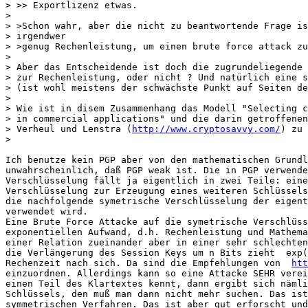
> >> Exportlizenz etwas.

> 

> >Schon wahr, aber die nicht zu beantwortende Frage is
> irgendwer

> >genug Rechenleistung, um einen brute force attack zu
> 

> Aber das Entscheidende ist doch die zugrundeliegende 
> zur Rechenleistung, oder nicht ? Und natürlich eine s
> (ist wohl meistens der schwächste Punkt auf Seiten de
> 

> Wie ist in disem Zusammenhang das Modell "Selecting c
> in commercial applications" und die darin getroffenen
> Verheul und Lenstra (
http://www.cryptosavvy.com/
) zu 
> 

Ich benutze kein PGP aber von den mathematischen Grundl
unwahrscheinlich, daß PGP weak ist. Die in PGP verwende
Verschlüsselung fällt ja eigentlich in zwei Teile: eine
Verschlüsselung zur Erzeugung eines weiteren Schlüssels
die nachfolgende symetrische Verschlüsselung der eigent
verwendet wird.

Eine Brute Force Attacke auf die symetrische Verschlüss
exponentiellen Aufwand, d.h. Rechenleistung und Mathema
einer Relation zueinander aber in einer sehr schlechten
die Verlängerung des Session Keys um n Bits zieht  exp(
Rechenzeit nach sich. Da sind die Empfehlungen von  
htt
einzuordnen. Allerdings kann so eine Attacke SEHR verei
einen Teil des Klartextes kennt, dann ergibt sich nämli
Schlüssels, den muß man dann nicht mehr suchen. Das ist
symmetrischen Verfahren. Das ist aber gut erforscht und