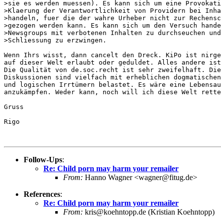
>sie es werden muessen). Es kann sich um eine Provokati
>Klaerung der Verantwortlichkeit von Providern bei Inha
>handeln, fuer die der wahre Urheber nicht zur Rechensc
>gezogen werden kann. Es kann sich um den Versuch hande
>Newsgroups mit verbotenen Inhalten zu durchseuchen und
>Schliessung zu erzwingen.

Wenn Ihrs wisst, dann cancelt den Dreck. KiPo ist nirge
auf dieser Welt erlaubt oder geduldet. Alles andere ist
Die Qualität von de.soc.recht ist sehr zweifelhaft. Die
Diskussionen sind vielfach mit erheblichen dogmatischen
und logischen Irrtümern belastet. Es wäre eine Lebensau
anzukämpfen. Weder kann, noch will ich diese Welt rette
Gruss

Rigo

Follow-Ups
:
Re: Child porn may harm your remailer
From:
Hanno Wagner <wagner@fitug.de>
References
:
Re: Child porn may harm your remailer
From:
kris@koehntopp.de (Kristian Koehntopp)