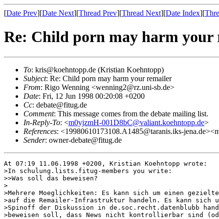
[
Date Prev
][
Date Next
][
Thread Prev
][
Thread Next
][
Date Index
][
Thre
Re: Child porn may harm your 
To
: kris@koehntopp.de (Kristian Koehntopp)
Subject
: Re: Child porn may harm your remailer
From
: Rigo Wenning <wenning2@rz.uni-sb.de>
Date
: Fri, 12 Jun 1998 00:20:08 +0200
Cc
: debate@fitug.de
Comment
: This message comes from the debate mailing list.
In-Reply-To
: <
m0yjzmH-001D8bC@valiant.koehntopp.de
>
References
: <19980610173108.A1485@taranis.iks-jena.de><
Sender
: owner-debate@fitug.de
At 07:19 11.06.1998 +0200, Kristian Koehntopp wrote:

>In schulung.lists.fitug-members you write:

>>Was soll das beweisen?

>

>Mehrere Moeglichkeiten: Es kann sich um einen gezielte
>auf die Remailer-Infrastruktur handeln. Es kann sich u
>Spinoff der Diskussion in de.soc.recht.datenblubb hand
>beweisen soll, dass News nicht kontrollierbar sind (od