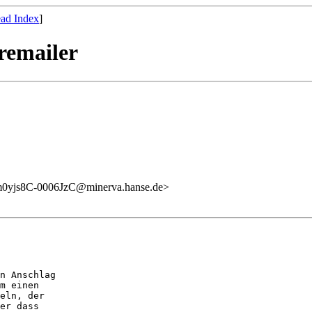
ad Index
]
remailer
m0yjs8C-0006JzC@minerva.hanse.de>
n Anschlag

m einen

eln, der

er dass
