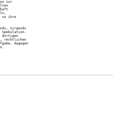
on zur

lten

haft

ln,

 so ihre

nds, nirgends 

 Spekulation.

 dortigen 

, rechtlichen 

fgabe, dagegen 

n.
