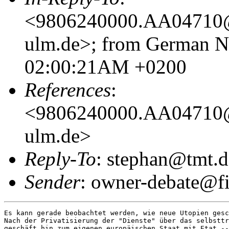
<9806240000.AA04710@l
ulm.de>; from German N
02:00:21AM +0200
References
:
<9806240000.AA04710@l
ulm.de>
Reply-To
: stephan@tmt.d
Sender
: owner-debate@fi
Es kann gerade beobachtet werden, wie neue Utopien gesc
Nach der Privatisierung der "Dienste" über das selbsttr
geschäft hin zum eigenen europäischen Staat mit Etat --