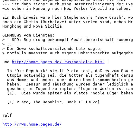
--- ist dann sicher auch eine Dezentralisierung der Exe
wie schon in Hamburg nach New Yorker Vorbild zu sehen.

Ein Buchhinweis wäre hier Stephenson's "Snow Crash", wo
noch ein Ghetto (Burbclave) unter vielen sind, neben Mr
Hongkong und Nova Sicilia.

GERMNEWS vom Dienstag:

> - SPD: Regierung bekaempft Gewaltbereitschaft zuwenig

> ... 

> Der Gewerkschaftsvorsitzende Lutz sagte,

> notfalls muessten auch eigene Hoheitsrechte aufgegebe
und 
http://home.pages.de/~rws/noblelie.html
 :

  In "Die Republik" stellt Plato fest, daß es zum Bau e
  Utopia notwendig sei, die Götter als tugendhaft darzu
  was Homer und andere über deren Unvollkommenheiten ge
  haben.  Zensur und Täuschung wurden daher lediglich a
  gesehen, um Tugend zu impfen: "Lüge in Worten ist man
  [1].  Dies wurde später als Platos "noble Lüge" bekan
  [1] Plato, The Republic, Book II (382c)

ralf

http://rws.home.pages.de/