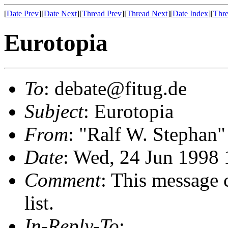
[
Date Prev
][
Date Next
][
Thread Prev
][
Thread Next
][
Date Index
][
Thre
Eurotopia
To
: debate@fitug.de
Subject
: Eurotopia
From
: "Ralf W. Stephan
Date
: Wed, 24 Jun 1998
Comment
: This message 
list.
In-Reply-To
: