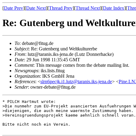
[
Date Prev
][
Date Next
][
Thread Prev
][
Thread Next
][
Date Index
][
Thre
Re: Gutenberg und Weltkulture
To
: debate@fitug.de
Subject
: Re: Gutenberg und Weltkulturerbe
From
: lutz@taranis.iks-jena.de (Lutz Donnerhacke)
Date
: 29 Jun 1998 11:35:45 GMT
Comment
: This message comes from the debate mailing list.
Newsgroups
: iks.lists.fitug
Organization
: IKS GmbH Jena
References
: <
slrn6pecjk.i1.lutz@taranis.iks-jena.de
> <
Pine.LN
Sender
: owner-debate@fitug.de
* PILCH Hartmut wrote:

>Die nunmehr zum EU-Projekt avancierten Ausfuehrungen W
>diejenigen, die auch meine waermste Zustimmung haben. 
>Vereinsgruendungsprojekt kaeme aehnlich schnell voran.
Bitte nicht noch ein Verein.
