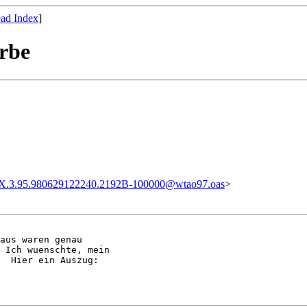
ad Index
]
rbe
X.3.95.980629122240.2192B-100000@wtao97.oas
>
aus waren genau

 Ich wuenschte, mein

  Hier ein Auszug:  
