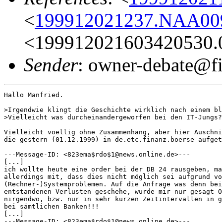
<
199912021237.NAA009
<199912021603420530.
Sender
: owner-debate@fi
Hallo Manfried.

>Irgendwie klingt die Geschichte wirklich nach einem bl
>Vielleicht was durcheinandergeworfen bei den IT-Jungs?

Vielleicht voellig ohne Zusammenhang, aber hier Auschni
die gestern (01.12.1999) in de.etc.finanz.boerse aufget
---Message-ID: <823ema$rdo$1@news.online.de>---

[...]

ich wollte heute eine order bei der DB 24 rausgeben, ma
allerdings mit, dass dies nicht möglich sei aufgrund vo
(Rechner-)Systemproblemen. Auf die Anfrage was denn bei
entstandenen Verlusten geschehe, wurde mir nur gesagt O
nirgendwo, bzw. nur in sehr kurzen Zeitintervallen in g
bei sämtlichen Banken!!!

[...]

---Message-ID: <823ema$rdo$1@news.online.de>---
