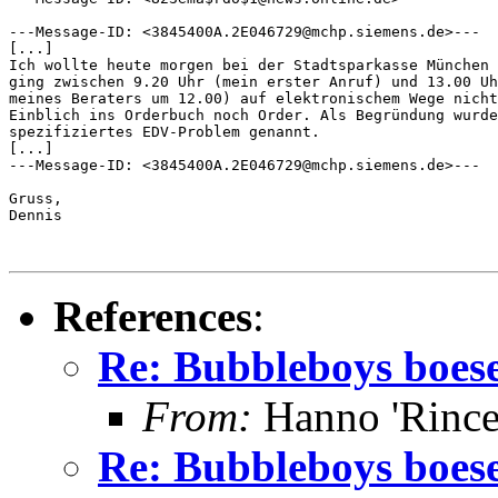
---Message-ID: <3845400A.2E046729@mchp.siemens.de>---

[...]

Ich wollte heute morgen bei der Stadtsparkasse München 
ging zwischen 9.20 Uhr (mein erster Anruf) und 13.00 Uh
meines Beraters um 12.00) auf elektronischem Wege nicht
Einblich ins Orderbuch noch Order. Als Begründung wurde
spezifiziertes EDV-Problem genannt.

[...]

---Message-ID: <3845400A.2E046729@mchp.siemens.de>---

Gruss,

Dennis

References
:
Re: Bubbleboys boes
From:
Hanno 'Rince
Re: Bubbleboys boes