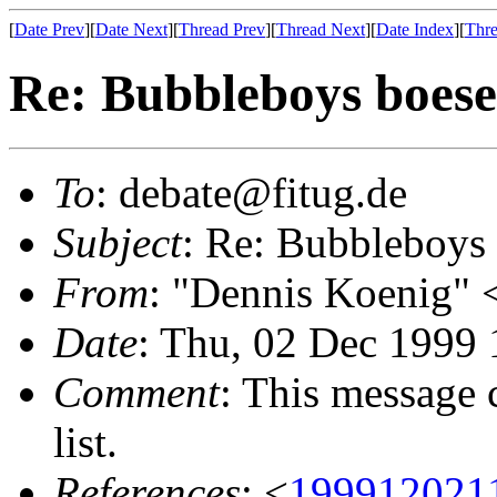
[
Date Prev
][
Date Next
][
Thread Prev
][
Thread Next
][
Date Index
][
Thre
Re: Bubbleboys boes
To
: debate@fitug.de
Subject
: Re: Bubbleboys
From
: "Dennis Koenig"
Date
: Thu, 02 Dec 1999
Comment
: This message 
list.
References
: <
199912021