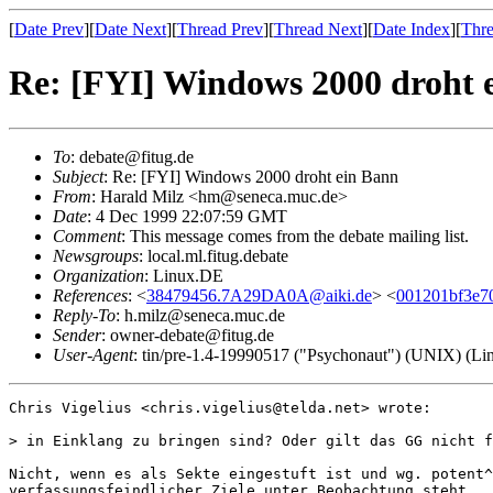
[
Date Prev
][
Date Next
][
Thread Prev
][
Thread Next
][
Date Index
][
Thre
Re: [FYI] Windows 2000 droht 
To
: debate@fitug.de
Subject
: Re: [FYI] Windows 2000 droht ein Bann
From
: Harald Milz <hm@seneca.muc.de>
Date
: 4 Dec 1999 22:07:59 GMT
Comment
: This message comes from the debate mailing list.
Newsgroups
: local.ml.fitug.debate
Organization
: Linux.DE
References
: <
38479456.7A29DA0A@aiki.de
> <
001201bf3e7
Reply-To
: h.milz@seneca.muc.de
Sender
: owner-debate@fitug.de
User-Agent
: tin/pre-1.4-19990517 ("Psychonaut") (UNIX) (Li
Chris Vigelius <chris.vigelius@telda.net> wrote:

> in Einklang zu bringen sind? Oder gilt das GG nicht f
Nicht, wenn es als Sekte eingestuft ist und wg. potent^
verfassungsfeindlicher Ziele unter Beobachtung steht. 
