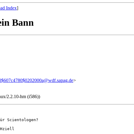
ad Index
]
ein Bann
0$607c4780$0202000a@wdf.sapag.de
>
nux/2.2.10-hm (i586))
ür Scientologen?

Hziell
