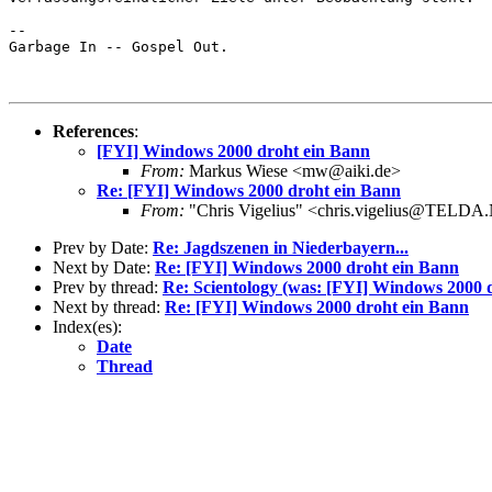
-- 

Garbage In -- Gospel Out.

References
:
[FYI] Windows 2000 droht ein Bann
From:
Markus Wiese <mw@aiki.de>
Re: [FYI] Windows 2000 droht ein Bann
From:
"Chris Vigelius" <chris.vigelius@TELD
Prev by Date:
Re: Jagdszenen in Niederbayern...
Next by Date:
Re: [FYI] Windows 2000 droht ein Bann
Prev by thread:
Re: Scientology (was: [FYI] Windows 2000 
Next by thread:
Re: [FYI] Windows 2000 droht ein Bann
Index(es):
Date
Thread