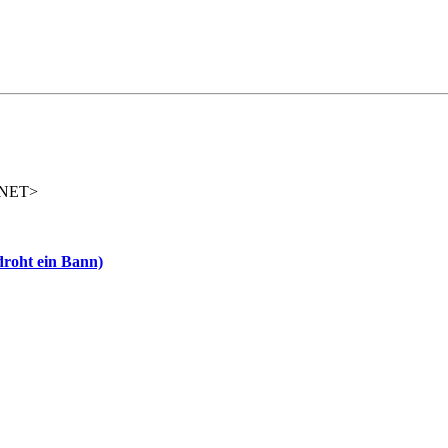
A.NET>
droht ein Bann)