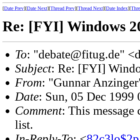
[
Date Prev
][
Date Next
][
Thread Prev
][
Thread Next
][
Date Index
][
Thre
Re: [FYI] Windows 2
To
: "debate@fitug.de" <
Subject
: Re: [FYI] Wind
From
: "Gunnar Anzinge
Date
: Sun, 05 Dec 1999
Comment
: This message 
list.
In-Reply-To
: <
82c3lo$2p