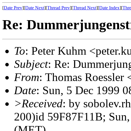
[
Date Prev
][
Date Next
][
Thread Prev
][
Thread Next
][
Date Index
][
Thre
Re: Dummerjungenst
To
: Peter Kuhm <peter.
Subject
: Re: Dummerjung
From
: Thomas Roessler 
Date
: Sun, 5 Dec 1999 
>Received
: by sobolev.rh
200)id 59F87F11B; Sun,
(MET)