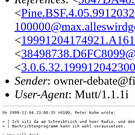
<
Pine.BSF.4.05.991203
100000@max.alleswirdg
<
19991204174921.A161
<
38498738.D6FC8099@
<
3.0.6.32.199912042300
Sender
: owner-debate@fi
User-Agent
: Mutt/1.1.1i
On 1999-12-04 23:00:35 +0100, Peter Kuhm wrote:

> | Ich sitz da am Schreibtisch und hoer Radio, und den
> | Nachrichtenprogramm kann ich wohl voraussetzen. 
