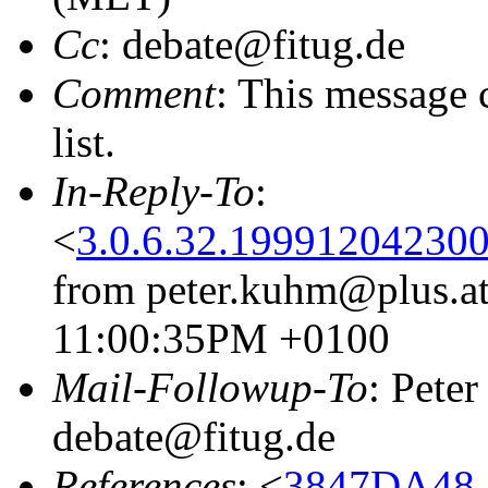
Cc
: debate@fitug.de
Comment
: This message 
list.
In-Reply-To
:
<
3.0.6.32.199912042300
from peter.kuhm@plus.at 
11:00:35PM +0100
Mail-Followup-To
: Pete
debate@fitug.de
References
: <
3847DA48.