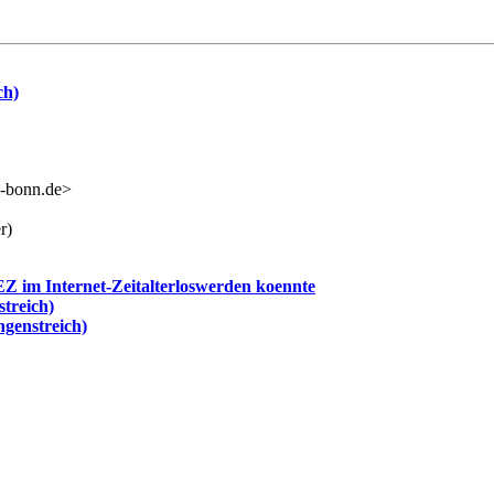
ch)
-bonn.de>
r)
EZ im Internet-Zeitalterloswerden koennte
treich)
genstreich)