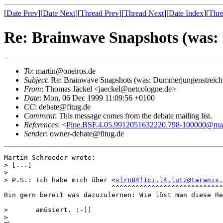
[
Date Prev
][
Date Next
][
Thread Prev
][
Thread Next
][
Date Index
][
Thre
Re: Brainwave Snapshots (was
To
: martin@oneiros.de
Subject
: Re: Brainwave Snapshots (was: Dummerjungenstreich
From
: Thomas Jäckel <jaeckel@netcologne.de>
Date
: Mon, 06 Dec 1999 11:09:56 +0100
CC
: debate@fitug.de
Comment
: This message comes from the debate mailing list.
References
: <
Pine.BSF.4.05.9912051632220.798-100000@max.
Sender
: owner-debate@fitug.de
Martin Schroeder wrote:

> [...]

> 

> P.S.: Ich habe mich über <
slrn84f1ci.l4.lutz@taranis.
                           ^^^^^^^^^^^^^^^^^^^^^^^^^^^^
Bin gern bereit was dazuzulernen: Wie löst man diese Re
>       amüsiert. :-))

> 
