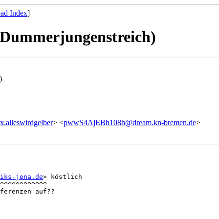
ad Index
]
: Dummerjungenstreich)
)
alleswirdgelber
> <
pwwS4AjEBh108h@dream.kn-bremen.de
>
iks-jena.de
> köstlich

^^^^^^^^^^^^

ferenzen auf??
