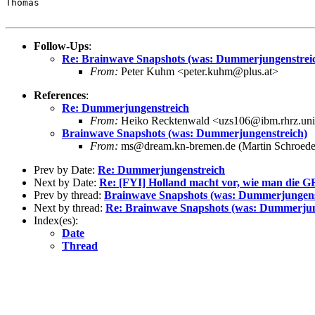
Thomas

Follow-Ups
:
Re: Brainwave Snapshots (was: Dummerjungenstrei
From:
Peter Kuhm <peter.kuhm@plus.at>
References
:
Re: Dummerjungenstreich
From:
Heiko Recktenwald <uzs106@ibm.rhrz.uni
Brainwave Snapshots (was: Dummerjungenstreich)
From:
ms@dream.kn-bremen.de (Martin Schroede
Prev by Date:
Re: Dummerjungenstreich
Next by Date:
Re: [FYI] Holland macht vor, wie man die G
Prev by thread:
Brainwave Snapshots (was: Dummerjungens
Next by thread:
Re: Brainwave Snapshots (was: Dummerjun
Index(es):
Date
Thread