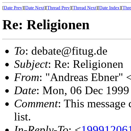
[
Date Prev
][
Date Next
][
Thread Prev
][
Thread Next
][
Date Index
][
Thre
Re: Religionen
To
: debate@fitug.de
Subject
: Re: Religionen
From
: "Andreas Ebner"
Date
: Mon, 06 Dec 1999
Comment
: This message 
list.
In-Reply-To
: <
19991206