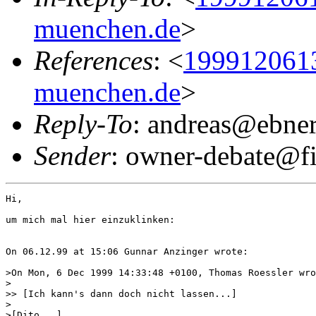
muenchen.de
>
References
: <
199912061
muenchen.de
>
Reply-To
: andreas@ebne
Sender
: owner-debate@fi
Hi,

um mich mal hier einzuklinken:

On 06.12.99 at 15:06 Gunnar Anzinger wrote:

>On Mon, 6 Dec 1999 14:33:48 +0100, Thomas Roessler wro
>

>> [Ich kann's dann doch nicht lassen...]

>

>[Dito...]
