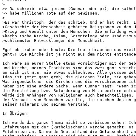
>

>> Da schreibt etwa jemand (Gunnar oder pi), die kathol
>> habe Millionen Tote auf dem Gewissen.

>

>Es war Christoph, der das schrieb. Und er hat recht. I
>Geschichte der Menschheit gehörten Religionen zu den H
>Krieg und Gewalt unter den Menschen. Die Erfindung von
>katholische Kirche, Islam, Scientology oder Hinduismus
>schlimmsten Entwicklungen der Menschheit.

Egal ob früher oder heute: Die Leute brauchen das viell
geht?! Die Kirche ist ja nicht aus dem nichts entstande
Ich wäre an eurer Stelle etwas vorsichtiger mit dem Geb
und Kirche, meines Erachtens sind das zwei ganz verschi
an sich ist m.E. nie etwas schlechtes. Alle grossen Wel
(das ist jetzt ganz grob) die gleichen Ziele, sie geben
Was irgendwelche  die Kirchen und die verschiedenen isl
haben ist eine andere Sache. Wenn Gunnar sagt: "Wenn ic
die Einstellung bzw. Beförderung von Mitarbeitern entsc
würde ich Anhänger von Religionen auch benachteiligen, 
der Vernunft von Menschen zweifle, die solchen Unsinn g
seiner Toleranz und seinem Verstand.

Im Übrigen:

Ich würde das ganze Thema nicht so verbissen sehen. Ich
Erfahrungen mit der (katholischen!) Kirche gemacht, es 
Erlebnisse an. Da würde Deutschland die Gelassenheit an