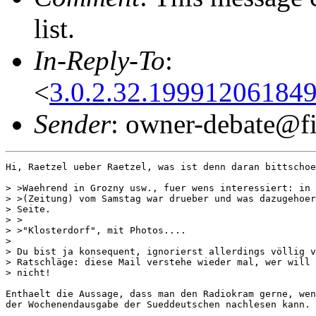
list.
In-Reply-To
:
<
3.0.2.32.19991206184
Sender
: owner-debate@fi
Hi, Raetzel ueber Raetzel, was ist denn daran bittschoe
> >Waehrend in Grozny usw., fuer wens interessiert: in 
> >(Zeitung) vom Samstag war drueber und was dazugehoer
> Seite.

> >

> >"Klosterdorf", mit Photos....

> 

> Du bist ja konsequent, ignorierst allerdings völlig v
> Ratschläge: diese Mail verstehe wieder mal, wer will 
> nicht!

Enthaelt die Aussage, dass man den Radiokram gerne, wen
der Wochenendausgabe der Sueddeutschen nachlesen kann.
