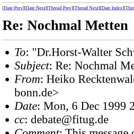
[
Date Prev
][
Date Next
][
Thread Prev
][
Thread Next
][
Date Index
][
Thre
Re: Nochmal Metten
To
: "Dr.Horst-Walter S
Subject
: Re: Nochmal Me
From
: Heiko Recktenwa
bonn.de>
Date
: Mon, 6 Dec 1999 
cc
: debate@fitug.de
Comment
: This message 