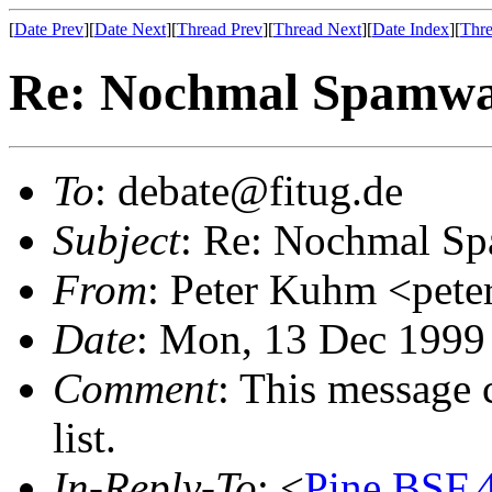
[
Date Prev
][
Date Next
][
Thread Prev
][
Thread Next
][
Date Index
][
Thre
Re: Nochmal Spamw
To
: debate@fitug.de
Subject
: Re: Nochmal S
From
: Peter Kuhm <pet
Date
: Mon, 13 Dec 1999
Comment
: This message 
list.
In-Reply-To
: <
Pine.BSF.