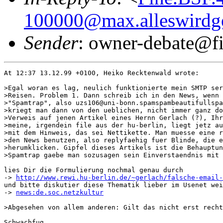
100000@max.alleswirdg
Sender
: owner-debate@fi
At 12:37 13.12.99 +0100, Heiko Recktenwald wrote:

>Egal woran es lag, neulich funktionierte mein SMTP ser
>Reisen. Problem 1. Dann schreib ich in den News, wenn 
>"Spamtrap", also uzs106@uni-bonn.spamspambeautifullspa
>kriegt man dann von den ueblichen, nicht immer ganz do
>Verweis auf jenen Artikel eines Hernn Gerlach (?), Ihr
>meine, irgendein file aus der hu-berlin, liegt jetz au
>mit dem Hinweis, das sei Nettikette. Man muesse eine r
>den News benutzen, also replyfaehig fuer Blinde, die e
>herumklicken. Gipfel dieses Artikels ist die Behauptun
>Spamtrap gaebe man sozusagen sein Einverstaendnis mit 
lies Dir die Formulierung nochmal genau durch

-> 
http://www.rewi.hu-berlin.de/~gerlach/falsche-email-
und bitte diskutier diese Thematik lieber im Usenet wei
-> 
news:de.soc.netzkultur
>Abgesehen von allem anderen: Gilt das nicht erst recht
Schwachfug
