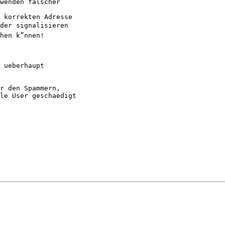
wenden falscher

 korrekten Adresse

der signalisieren

hen k”nnen!

 ueberhaupt 

r den Spammern, 

le User geschaedigt 
