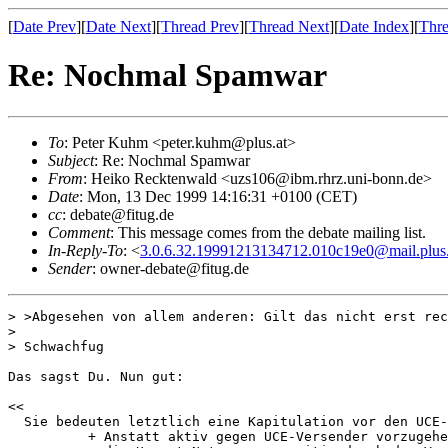
[
Date Prev
][
Date Next
][
Thread Prev
][
Thread Next
][
Date Index
][
Thre
Re: Nochmal Spamwar
To
: Peter Kuhm <peter.kuhm@plus.at>
Subject
: Re: Nochmal Spamwar
From
: Heiko Recktenwald <uzs106@ibm.rhrz.uni-bonn.de>
Date
: Mon, 13 Dec 1999 14:16:31 +0100 (CET)
cc
: debate@fitug.de
Comment
: This message comes from the debate mailing list.
In-Reply-To
: <
3.0.6.32.19991213134712.010c19e0@mail.plus.
Sender
: owner-debate@fitug.de
> >Abgesehen von allem anderen: Gilt das nicht erst rec
> 

> Schwachfug

Das sagst Du. Nun gut:

<<

  Sie bedeuten letztlich eine Kapitulation vor den UCE-
          + Anstatt aktiv gegen UCE-Versender vorzugehe