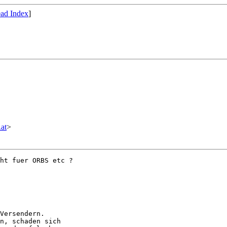
ad Index
]
at
>
ht fuer ORBS etc ?

Versendern.

n, schaden sich
