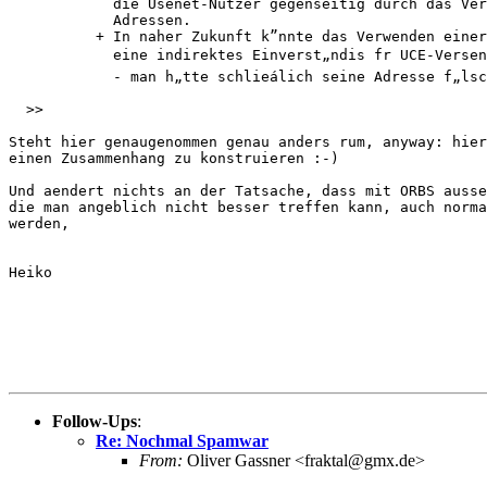
            die Usenet-Nutzer gegenseitig durch das Ver
            Adressen.

          + In naher Zukunft k”nnte das Verwenden einer
            eine indirektes Einverst„ndis fr UCE-Versen
            - man h„tte schlieálich seine Adresse f„lsc
  >>

Steht hier genaugenommen genau anders rum, anyway: hier
einen Zusammenhang zu konstruieren :-)

Und aendert nichts an der Tatsache, dass mit ORBS ausse
die man angeblich nicht besser treffen kann, auch norma
werden, 

Heiko

Follow-Ups
:
Re: Nochmal Spamwar
From:
Oliver Gassner <fraktal@gmx.de>