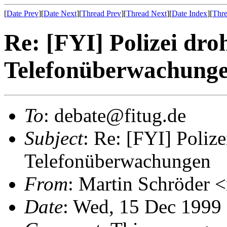
[
Date Prev
][
Date Next
][
Thread Prev
][
Thread Next
][
Date Index
][
Thre
Re: [FYI] Polizei dro
Telefonüberwachung
To
: debate@fitug.de
Subject
: Re: [FYI] Polize
Telefonüberwachungen
From
: Martin Schröder 
Date
: Wed, 15 Dec 1999