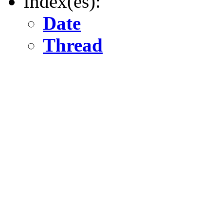
Index(es):
Date
Thread