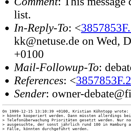
Comment
: This message 
list.
In-Reply-To
: <
3857853F
kk@netuse.de on Wed, D
+0100
Mail-Followup-To
: deba
References
: <
3857853F.
Sender
: owner-debate@fi
On 1999-12-15 13:10:39 +0100, Kristian Köhntopp wrote:

> könnte kooperiert werden. Dann müssten allerdings bei
> Telefonüberwachung Prioritäten gesetzt werden. Nur no
> ausgesuchte, der sonst jährlich rund 100 in Hamburg a
> Fälle, könnten durchgeführt werden.
