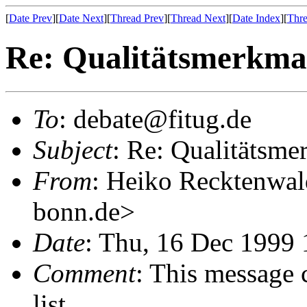
[
Date Prev
][
Date Next
][
Thread Prev
][
Thread Next
][
Date Index
][
Thre
Re: Qualitätsmerkm
To
: debate@fitug.de
Subject
: Re: Qualitätsm
From
: Heiko Recktenwa
bonn.de>
Date
: Thu, 16 Dec 1999
Comment
: This message 
list.