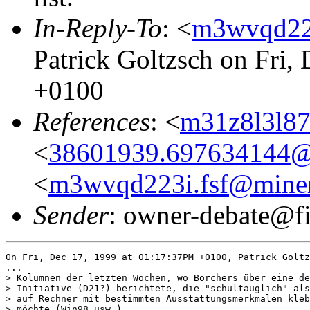
In-Reply-To
: <
m3wvqd223
Patrick Goltzsch on Fri,
+0100
References
: <
m31z8l3l87
<
38601939.697634144@
<
m3wvqd223i.fsf@miner
Sender
: owner-debate@fi
On Fri, Dec 17, 1999 at 01:17:37PM +0100, Patrick Goltz
...

> Kolumnen der letzten Wochen, wo Borchers über eine de
> Initiative (D21?) berichtete, die "schultauglich" als
> auf Rechner mit bestimmten Ausstattungsmerkmalen kleb
> möchte (Win98 usw.).
