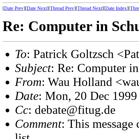
[
Date Prev
][
Date Next
][
Thread Prev
][
Thread Next
][
Date Index
][
Thre
Re: Computer in Sch
To
: Patrick Goltzsch <P
Subject
: Re: Computer i
From
: Wau Holland <wau
Date
: Mon, 20 Dec 1999
Cc
: debate@fitug.de
Comment
: This message 
list.