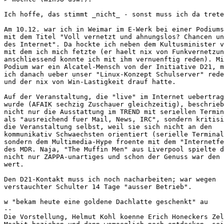
Ich hoffe, das stimmt _nicht_ - sonst muss ich da trete
Am 10.12. war ich in Weimar im E-Werk bei einer Podiums
mit dem Titel "Voll vernetzt und ahnungslos? Chancen un
des Internet". Da hockte ich neben dem Kultusminister v
mit dem ich mich fetzte (er haelt nix von Funkvernetzun
anschliessend konnte ich mit ihm vernuenftig reden). Mi
Podium war ein Alcatel-Mensch von der Initiative D21, m
ich danach ueber unser "Linux-Konzept Schulserver" rede
und der nix von Win-Lastigkeit drauf hatte.

Auf der Veranstaltung, die "live" im Internet uebertrag
wurde (AFAIK sechzig Zuschauer gleichzeitig), beschrieb
nicht nur die Ausstattung im TREND mit seriellen Termin
als "ausreichend fuer Mail, News, IRC", sondern kritisi
die Veranstaltung selbst, weil sie sich nicht an den

kommunikativ Schwaechsten orientiert (serielle Terminal
sondern dem Multimedia-Hype froente mit dem "Internetfe
des MDR. Naja, "The Muffin Men" aus Liverpool spielte d
nicht nur ZAPPA-unartiges und schon der Genuss war den 
wert.

Den D21-Kontakt muss ich noch nacharbeiten; war wegen

verstauchter Schulter 14 Tage "ausser Betrieb".

w "bekam heute eine goldene Dachlatte geschenkt" au

-- 

Die Vorstellung, Helmut Kohl koenne Erich Honeckers Zel