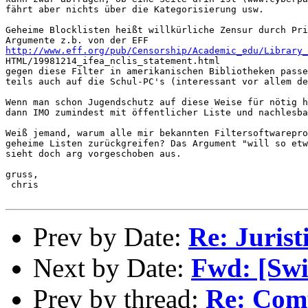
fährt aber nichts über die Kategorisierung usw.

Geheime Blocklisten heißt willkürliche Zensur durch Pri
http://www.eff.org/pub/Censorship/Academic_edu/Library_
HTML/19981214_ifea_nclis_statement.html

gegen diese Filter in amerikanischen Bibliotheken passe
teils auch auf die Schul-PC's (interessant vor allem de
Wenn man schon Jugendschutz auf diese Weise für nötig h
dann IMO zumindest mit öffentlicher Liste und nachlesba
Weiß jemand, warum alle mir bekannten Filtersoftwarepro
geheime Listen zurückgreifen? Das Argument "will so etw
sieht doch arg vorgeschoben aus.

gruss,

 chris

Prev by Date:
Re: Juris
Next by Date:
Fwd: [Swi
Prev by thread:
Re: Comp