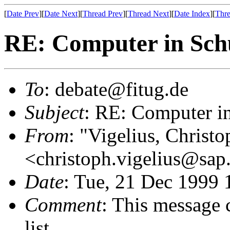
[
Date Prev
][
Date Next
][
Thread Prev
][
Thread Next
][
Date Index
][
Thre
RE: Computer in Sch
To
: debate@fitug.de
Subject
: RE: Computer i
From
: "Vigelius, Christo
<christoph.vigelius@sa
Date
: Tue, 21 Dec 1999
Comment
: This message 
list.