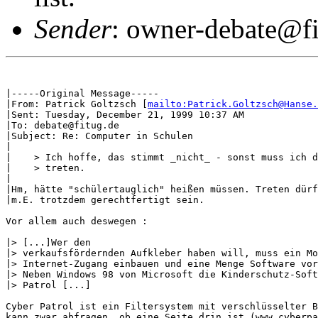
Sender
: owner-debate@fi
|-----Original Message-----

|From: Patrick Goltzsch [
mailto:Patrick.Goltzsch@Hanse.
|Sent: Tuesday, December 21, 1999 10:37 AM

|To: debate@fitug.de

|Subject: Re: Computer in Schulen

|

|    > Ich hoffe, das stimmt _nicht_ - sonst muss ich d
|    > treten.

|

|Hm, hätte "schülertauglich" heißen müssen. Treten dürf
|m.E. trotzdem gerechtfertigt sein.

Vor allem auch deswegen : 

|> [...]Wer den

|> verkaufsfördernden Aufkleber haben will, muss ein Mo
|> Internet-Zugang einbauen und eine Menge Software vor
|> Neben Windows 98 von Microsoft die Kinderschutz-Soft
|> Patrol [...]

Cyber Patrol ist ein Filtersystem mit verschlüsselter B
kann zwar abfragen, ob eine Seite drin ist (www.cyberpa