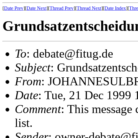
[
Date Prev
][
Date Next
][
Thread Prev
][
Thread Next
][
Date Index
][
Thre
Grundsatzentscheidu
To
: debate@fitug.de
Subject
: Grundsatzentsc
From
: JOHANNESULB
Date
: Tue, 21 Dec 1999
Comment
: This message 
list.
Sender
: owner-debate@fi