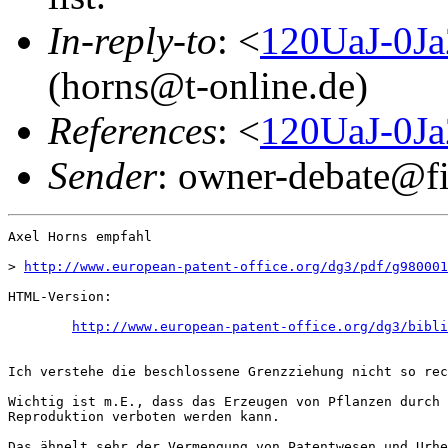
In-reply-to
: <
120UaJ-0Ja
(horns@t-online.de)
References
: <
120UaJ-0Ja
Sender
: owner-debate@fi
Axel Horns empfahl

> 
http://www.european-patent-office.org/dg3/pdf/g980001
HTML-Version:

http://www.european-patent-office.org/dg3/bibli
Ich verstehe die beschlossene Grenzziehung nicht so rec
Wichtig ist m.E., dass das Erzeugen von Pflanzen durch 
Reproduktion verboten werden kann.

Das ähnelt sehr der Vermengung von Patentwesen und Urhe