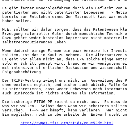
Es gibt ferner Monopolgefahren durch ein Geflecht von A
patentierten und nicht patentierten Lebewesen ==> Netzw
bereits zum Entstehen eines Gen-Microsoft (wie war noch
haben sollen.

M.E. sollten wir dafür sorgen, dass das Patentwesen kla
Erzeugung materieller Güter durch menschliche Technik e
Dazu gehört weder kostenlos kopierbare nicht-materielle
selbstreproduzierendes Leben.

Wenn dadurch einige Firmen ein paar Anreize für Investi
sollten, ist das in Kauf zu nehmen.  Die Alternativen s
Es geht vor allem nicht an, dass EPA solche Dinge entsc
solcher Schritt gewagt wird, brauchen wir wenigstens ei
mit intensiver öffentlicher Diskussion und wissenschaft
Folgenabschätzung.

Der TRIPS-Vertrag zwingt uns nicht zur Ausweitung des P
ohne weiteres möglich, und bisher auch üblich, "alle Ge
zu interpretieren, dass weder Lebewesen noch Informatio
auch Binärcode ist nichts anderes als Information.

Die bisherige FITUG-PE reicht da nicht aus.  Es muss de
was wir wollen.  Selbst dann wenn wir scheitern sollten
versuchen.  (==> Wer kämpft, kann verlieren.  Wer nicht
Ein möglicher, noch zu überarbeitender Entwurf steht un
http://swpat.ffii.org/stidi/epue52de.html