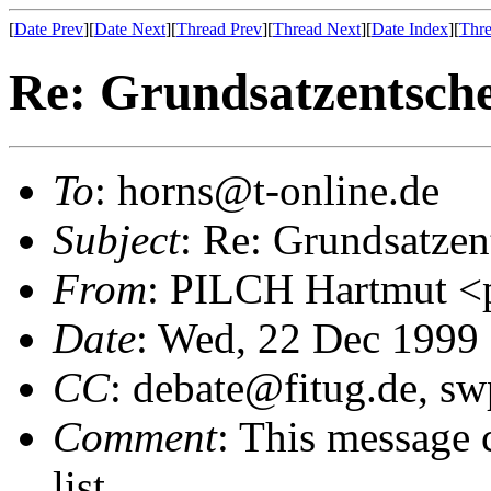
[
Date Prev
][
Date Next
][
Thread Prev
][
Thread Next
][
Date Index
][
Thre
Re: Grundsatzentsch
To
: horns@t-online.de
Subject
: Re: Grundsatze
From
: PILCH Hartmut 
Date
: Wed, 22 Dec 1999
CC
: debate@fitug.de, sw
Comment
: This message 
list.