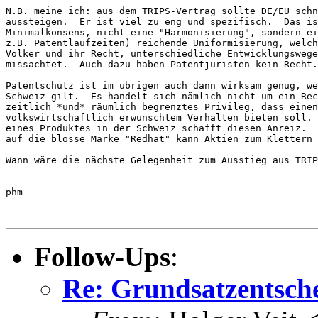
N.B. meine ich: aus dem TRIPS-Vertrag sollte DE/EU schn
aussteigen.  Er ist viel zu eng und spezifisch.  Das is
Minimalkonsens, nicht eine "Harmonisierung", sondern ei
z.B. Patentlaufzeiten) reichende Uniformisierung, welch
Völker und ihr Recht, unterschiedliche Entwicklungswege
missachtet.  Auch dazu haben Patentjuristen kein Recht.
Patentschutz ist im übrigen auch dann wirksam genug, we
Schweiz gilt.  Es handelt sich nämlich nicht um ein Rec
zeitlich *und* räumlich begrenztes Privileg, dass einen
volkswirtschaftlich erwünschtem Verhalten bieten soll. 
eines Produktes in der Schweiz schafft diesen Anreiz.  
auf die blosse Marke "Redhat" kann Aktien zum Klettern 
Wann wäre die nächste Gelegenheit zum Ausstieg aus TRIP
--

phm

Follow-Ups
:
Re: Grundsatzentsch