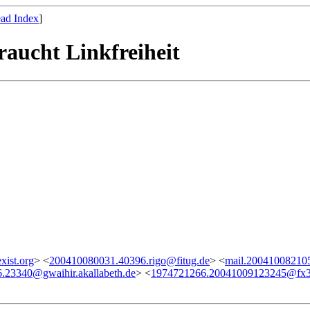
ad Index
]
aucht Linkfreiheit
ist.org
> <
200410080031.40396.rigo@fitug.de
> <
mail.200410082105
.23340@gwaihir.akallabeth.de
> <
1974721266.20041009123245@fx3