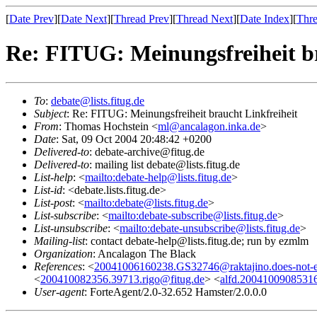
[
Date Prev
][
Date Next
][
Thread Prev
][
Thread Next
][
Date Index
][
Thre
Re: FITUG: Meinungsfreiheit br
To
:
debate@lists.fitug.de
Subject
: Re: FITUG: Meinungsfreiheit braucht Linkfreiheit
From
: Thomas Hochstein <
ml@ancalagon.inka.de
>
Date
: Sat, 09 Oct 2004 20:48:42 +0200
Delivered-to
: debate-archive@fitug.de
Delivered-to
: mailing list debate@lists.fitug.de
List-help
: <
mailto:debate-help@lists.fitug.de
>
List-id
: <debate.lists.fitug.de>
List-post
: <
mailto:debate@lists.fitug.de
>
List-subscribe
: <
mailto:debate-subscribe@lists.fitug.de
>
List-unsubscribe
: <
mailto:debate-unsubscribe@lists.fitug.de
>
Mailing-list
: contact debate-help@lists.fitug.de; run by ezmlm
Organization
: Ancalagon The Black
References
: <
20041006160238.GS32746@raktajino.does-not-ex
<
200410082356.39713.rigo@fitug.de
> <
alfd.20041009085316
User-agent
: ForteAgent/2.0-32.652 Hamster/2.0.0.0