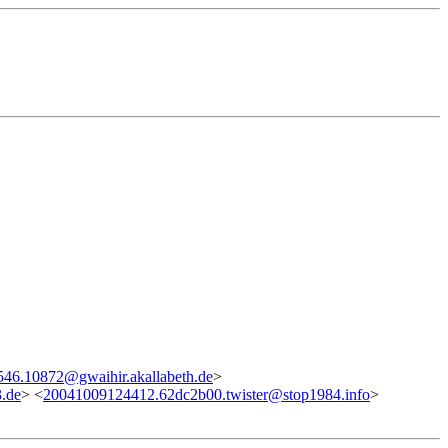
46.10872@gwaihir.akallabeth.de
>
.de
> <
20041009124412.62dc2b00.twister@stop1984.info
>