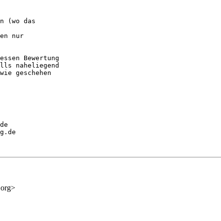
n (wo das

en nur

essen Bewertung

lls naheliegend

wie geschehen

de

g.de

.org>