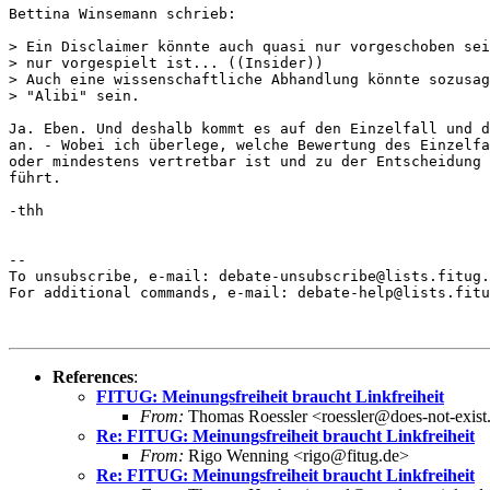
Bettina Winsemann schrieb:

> Ein Disclaimer könnte auch quasi nur vorgeschoben sei
> nur vorgespielt ist... ((Insider))

> Auch eine wissenschaftliche Abhandlung könnte sozusag
> "Alibi" sein.

Ja. Eben. Und deshalb kommt es auf den Einzelfall und d
an. - Wobei ich überlege, welche Bewertung des Einzelfa
oder mindestens vertretbar ist und zu der Entscheidung 
führt.

-thh

-- 

To unsubscribe, e-mail: debate-unsubscribe@lists.fitug.
For additional commands, e-mail: debate-help@lists.fitu
References
:
FITUG: Meinungsfreiheit braucht Linkfreiheit
From:
Thomas Roessler <roessler@does-not-exist
Re: FITUG: Meinungsfreiheit braucht Linkfreiheit
From:
Rigo Wenning <rigo@fitug.de>
Re: FITUG: Meinungsfreiheit braucht Linkfreiheit