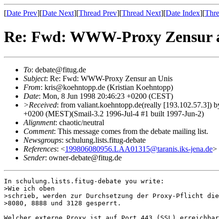
[
Date Prev
][
Date Next
][
Thread Prev
][
Thread Next
][
Date Index
][
Thre
Re: Fwd: WWW-Proxy Zensur 
To
: debate@fitug.de
Subject
: Re: Fwd: WWW-Proxy Zensur an Unis
From
: kris@koehntopp.de (Kristian Koehntopp)
Date
: Mon, 8 Jun 1998 20:46:23 +0200 (CEST)
>Received
: from valiant.koehntopp.de(really [193.102.57.3]
+0200 (MEST)(Smail-3.2 1996-Jul-4 #1 built 1997-Jun-2)
Alignment
: chaotic/neutral
Comment
: This message comes from the debate mailing list.
Newsgroups
: schulung.lists.fitug-debate
References
: <
199806080956.LAA01315@taranis.iks-jena.de
>
Sender
: owner-debate@fitug.de
In schulung.lists.fitug-debate you write:

>Wie ich oben

>schrieb, werden zur Durchsetzung der Proxy-Pflicht die
>8080, 8888 und 3128 gesperrt.

Welcher externe Proxy ist auf Port 443 (SSL) erreichbar