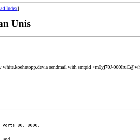
ad Index
]
an Unis
) by white.koehntopp.devia sendmail with smtpid <m0yj70J-000IruC@w
 Ports 80, 8000,

 und
