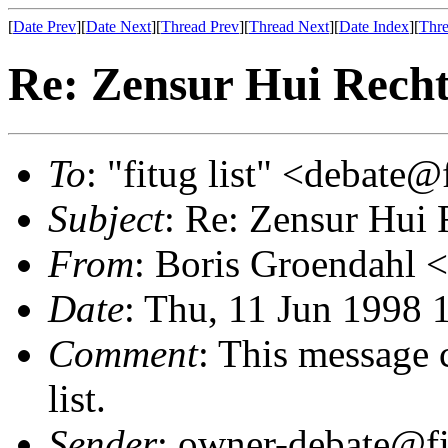
[
Date Prev
][
Date Next
][
Thread Prev
][
Thread Next
][
Date Index
][
Thre
Re: Zensur Hui Recht
To
: "fitug list" <debate@
Subject
: Re: Zensur Hui 
From
: Boris Groendahl 
Date
: Thu, 11 Jun 1998 
Comment
: This message 
list.
Sender
: owner-debate@fi