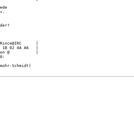
ede

«.

der?

Rince@IRC      |

 1B 02 4A A6   |

on @           |

0:

mohr-Schmidt)
