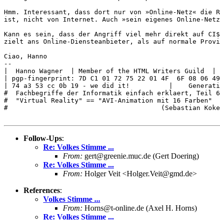
Hmm. Interessant, dass dort nur von »Online-Netz« die R
ist, nicht von Internet. Auch »sein eigenes Online-Netz
Kann es sein, dass der Angriff viel mehr direkt auf CI$

zielt ans Online-Diensteanbieter, als auf normale Provi
Ciao, Hanno

-- 

|  Hanno Wagner  | Member of the HTML Writers Guild  | 
| pgp-fingerprint: 7D C1 01 72 75 22 01 4F  6F 08 06 49
| 74 a3 53 cc 0b 19 - we did it!          |    Generati
#  Fachbegriffe der Informatik einfach erklaert, Teil 6
#  "Virtual Reality" == "AVI-Animation mit 16 Farben"

#                                       (Sebastian Koke
Follow-Ups
:
Re: Volkes Stimme ...
From:
gert@greenie.muc.de (Gert Doering)
Re: Volkes Stimme ...
From:
Holger Veit <Holger.Veit@gmd.de>
References
:
Volkes Stimme ...
From:
Horns@t-online.de (Axel H. Horns)
Re: Volkes Stimme ...