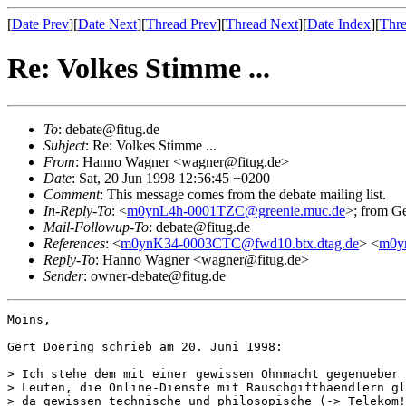
[
Date Prev
][
Date Next
][
Thread Prev
][
Thread Next
][
Date Index
][
Thre
Re: Volkes Stimme ...
To
: debate@fitug.de
Subject
: Re: Volkes Stimme ...
From
: Hanno Wagner <wagner@fitug.de>
Date
: Sat, 20 Jun 1998 12:56:45 +0200
Comment
: This message comes from the debate mailing list.
In-Reply-To
: <
m0ynL4h-0001TZC@greenie.muc.de
>; from G
Mail-Followup-To
: debate@fitug.de
References
: <
m0ynK34-0003CTC@fwd10.btx.dtag.de
> <
m0y
Reply-To
: Hanno Wagner <wagner@fitug.de>
Sender
: owner-debate@fitug.de
Moins,

Gert Doering schrieb am 20. Juni 1998:

> Ich stehe dem mit einer gewissen Ohnmacht gegenueber 
> Leuten, die Online-Dienste mit Rauschgifthaendlern gl
> da gewissen technische und philosopische (-> Telekom!