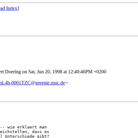
ad Index
]
ert Doering on Sat, Jun 20, 1998 at 12:40:46PM +0200
nL4h-0001TZC@greenie.muc.de
>
-- wie erklaert man

eichstellen, dass es

) Unterschiede gibt?
