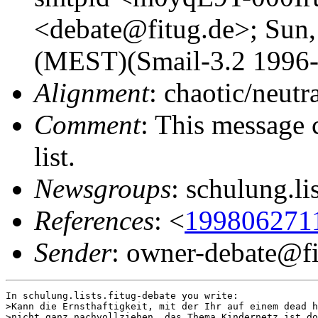
<debate@fitug.de>; Sun,
(MEST)(Smail-3.2 1996-J
Alignment
: chaotic/neutr
Comment
: This message 
list.
Newsgroups
: schulung.li
References
: <
1998062711
Sender
: owner-debate@fi
In schulung.lists.fitug-debate you write:

>Kann die Ernsthaftigkeit, mit der Ihr auf einem dead h
>nicht ganz nachvollziehen, das Thema Kindernetz ist do