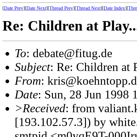
[
Date Prev
][
Date Next
][
Thread Prev
][
Thread Next
][
Date Index
][
Thre
Re: Children at Play...
To
: debate@fitug.de
Subject
: Re: Children at P
From
: kris@koehntopp.d
Date
: Sun, 28 Jun 1998
>Received
: from valiant
[193.102.57.3]) by white
smtpid <m0yqE9T-000Ir