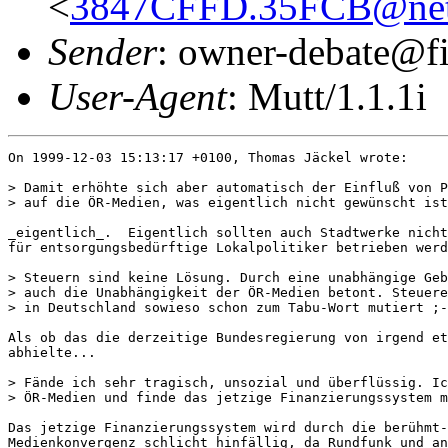
<
3847CFFD.35FCB@net
Sender
: owner-debate@fi
User-Agent
: Mutt/1.1.1i
On 1999-12-03 15:13:17 +0100, Thomas Jäckel wrote:

> Damit erhöhte sich aber automatisch der Einfluß von P
> auf die ÖR-Medien, was eigentlich nicht gewünscht ist
_eigentlich_.  Eigentlich sollten auch Stadtwerke nicht
für entsorgungsbedürftige Lokalpolitiker betrieben werd
> Steuern sind keine Lösung. Durch eine unabhängige Geb
> auch die Unabhängigkeit der ÖR-Medien betont. Steuere
> in Deutschland sowieso schon zum Tabu-Wort mutiert ;-
Als ob das die derzeitige Bundesregierung von irgend et
abhielte...

> Fände ich sehr tragisch, unsozial und überflüssig. Ic
> ÖR-Medien und finde das jetzige Finanzierungssystem m
Das jetzige Finanzierungssystem wird durch die berühmt-
Medienkonvergenz schlicht hinfällig, da Rundfunk und an