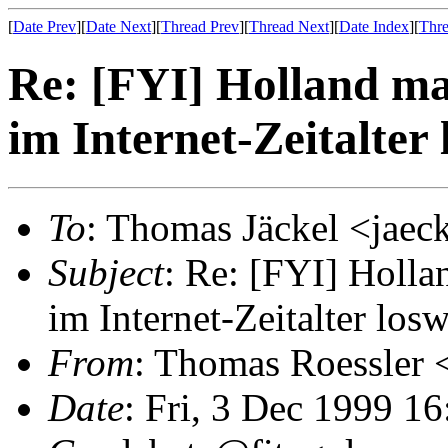
[
Date Prev
][
Date Next
][
Thread Prev
][
Thread Next
][
Date Index
][
Thre
Re: [FYI] Holland ma
im Internet-Zeitalter
To
: Thomas Jäckel <jae
Subject
: Re: [FYI] Holl
im Internet-Zeitalter los
From
: Thomas Roessler 
Date
: Fri, 3 Dec 1999 1