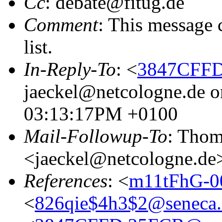
Cc
: debate@fitug.de
Comment
: This message 
list.
In-Reply-To
: <
3847CFFD
jaeckel@netcologne.de on
03:13:17PM +0100
Mail-Followup-To
: Thom
<jaeckel@netcologne.de
References
: <
m11tFhG-0
<
826qie$4h3$2@seneca.