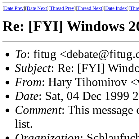
[
Date Prev
][
Date Next
][
Thread Prev
][
Thread Next
][
Date Index
][
Thre
Re: [FYI] Windows 2
To
: fitug <debate@fitug.
Subject
: Re: [FYI] Wind
From
: Hary Tihomirov 
Date
: Sat, 04 Dec 1999 
Comment
: This message 
list.
Organization
: Schlaufuc