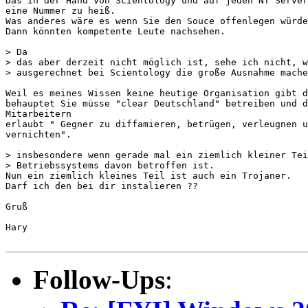
Das in der Hand von Scientology und auf jeden NT Server
eine Nummer zu heiß.

Was anderes wäre es wenn Sie den Souce offenlegen würde
Dann könnten kompetente Leute nachsehen.  

> Da

> das aber derzeit nicht möglich ist, sehe ich nicht, w
> ausgerechnet bei Scientology die große Ausnahme mache
Weil es meines Wissen keine heutige Organisation gibt d
behauptet Sie müsse "clear Deutschland" betreiben und d
Mitarbeitern

erlaubt " Gegner zu diffamieren, betrügen, verleugnen u
vernichten". 

> insbesondere wenn gerade mal ein ziemlich kleiner Tei
> Betriebssystems davon betroffen ist.

Nun ein ziemlich kleines Teil ist auch ein Trojaner. 

Darf ich den bei dir instalieren ??

Gruß

Hary

Follow-Ups
: