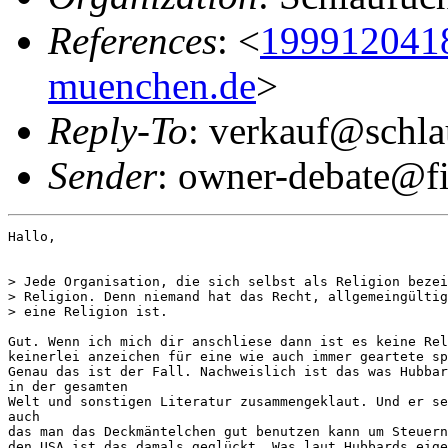
References
: <
199912041
muenchen.de
>
Reply-To
: verkauf@schla
Sender
: owner-debate@fi
Hallo, 

> Jede Organisation, die sich selbst als Religion bezei
> Religion. Denn niemand hat das Recht, allgemeingültig
> eine Religion ist.

Gut. Wenn ich mich dir anschliese dann ist es keine Rel
keinerlei anzeichen für eine wie auch immer geartete sp
Genau das ist der Fall. Nachweislich ist das was Hubbar
in der gesamten 

Welt und sonstigen Literatur zusammengeklaut. Und er se
auch 

das man das Deckmäntelchen gut benutzen kann um Steuern
den USA ist das damals geglückt. Was laut Hubbards eige