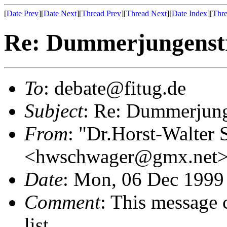
[
Date Prev
][
Date Next
][
Thread Prev
][
Thread Next
][
Date Index
][
Thre
Re: Dummerjungenst
To
: debate@fitug.de
Subject
: Re: Dummerjung
From
: "Dr.Horst-Walter
<hwschwager@gmx.net
Date
: Mon, 06 Dec 1999
Comment
: This message 
list.