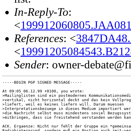
In-Reply-To
:
<
199912060805.JAA0817
References
: <
3847DA48.
<
19991205084543.B2124
Sender
: owner-debate@fi
-----BEGIN PGP SIGNED MESSAGE-----

At 09:05 06.12.99 +0100, you wrote:

>Mailinglisten sind ein postmodernes Kommunikationsmedi
>vertikal, nicht horizontal deckt und das kein Vollprog
>liefert, weil es keines liefern will. Darum muessen

>Interpretationsbezuege in dieses Medium importiert wer
>die Nachricht selbst muss mindestens soviel Bezugssyst
>mitbringen, dass sie freistehend verstanden werden kan
ACK. Ergaenze: Nicht nur fehlt der Gruppe ein *gemeinsa
Radiohintergrund, sondern muß ein Posting auch zeit-ver