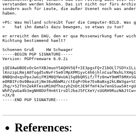
verstanden werden können. Das ist nicht nur fürs Archiv
sondern auch für Leute, die außer Usenet noch was ander
haben.

>PS: Wau Holland schreibt fuer die Computer-BILD. Was g
>    hat ihn damals dazu bewogen, so etwas zu tun?

er erreicht den DAU, den er qua Msssenwirkung fuer wich
Richtung bestimmend haelt?

Schoenen Gruß     HW Schwager

-----BEGIN PGP SIGNATURE-----

Version: PGPfreeware 6.0.2i

iQEVAwUBOEvOcGnYXBJmuoY5AQHV5Qf+IE3pgsFQ+Z1bOLl7SDYxILi
lKnzzpLRmjA0Togd5xNvFr5e0lMpXPM1yvC4h6jhlnCuafNxhLYXHg1
8NBQndxqsPpxJwGiFM1M0QYWxUA15q0bQRSif/Tfz0nwY9mMT6MXnSG
e0RBIFc0o9BeaiEjNe36uNbWMz/ctEqPrDke7EoBaBxg2kLBW3ga+SC
Jhg/+52TVnZekRTesoM1HdfhozyhZnDtJE9FfmY4Jw7enGSuw5At+gU
WhPZywGa4b3egNH8DUfHn6t1rsDlJkeJ5FCXeY/sUGRH9RuzNAJtCw=
=JX/8

-----END PGP SIGNATURE-----

References
: