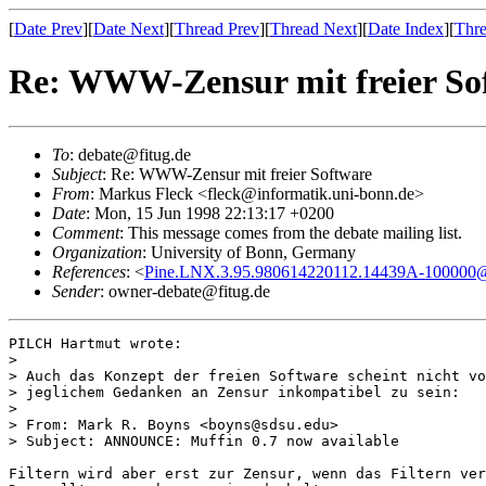
[
Date Prev
][
Date Next
][
Thread Prev
][
Thread Next
][
Date Index
][
Thre
Re: WWW-Zensur mit freier So
To
: debate@fitug.de
Subject
: Re: WWW-Zensur mit freier Software
From
: Markus Fleck <fleck@informatik.uni-bonn.de>
Date
: Mon, 15 Jun 1998 22:13:17 +0200
Comment
: This message comes from the debate mailing list.
Organization
: University of Bonn, Germany
References
: <
Pine.LNX.3.95.980614220112.14439A-100000
Sender
: owner-debate@fitug.de
PILCH Hartmut wrote:

> 

> Auch das Konzept der freien Software scheint nicht vo
> jeglichem Gedanken an Zensur inkompatibel zu sein:

> 

> From: Mark R. Boyns <boyns@sdsu.edu>

> Subject: ANNOUNCE: Muffin 0.7 now available

Filtern wird aber erst zur Zensur, wenn das Filtern ver