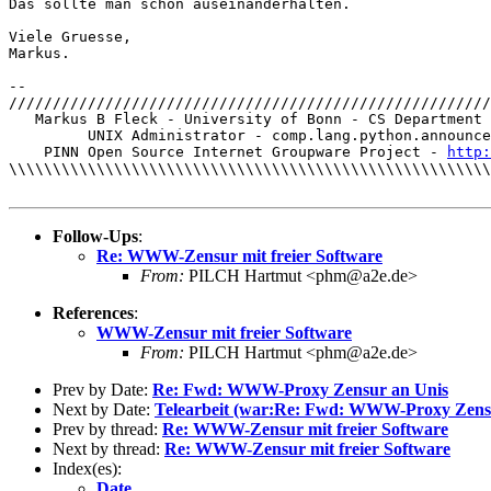
Das sollte man schon auseinanderhalten.

Viele Gruesse,

Markus.

-- 

///////////////////////////////////////////////////////
   Markus B Fleck - University of Bonn - CS Department 
         UNIX Administrator - comp.lang.python.announce
    PINN Open Source Internet Groupware Project - 
http:
\\\\\\\\\\\\\\\\\\\\\\\\\\\\\\\\\\\\\\\\\\\\\\\\\\\\\\\
Follow-Ups
:
Re: WWW-Zensur mit freier Software
From:
PILCH Hartmut <phm@a2e.de>
References
:
WWW-Zensur mit freier Software
From:
PILCH Hartmut <phm@a2e.de>
Prev by Date:
Re: Fwd: WWW-Proxy Zensur an Unis
Next by Date:
Telearbeit (war:Re: Fwd: WWW-Proxy Zens
Prev by thread:
Re: WWW-Zensur mit freier Software
Next by thread:
Re: WWW-Zensur mit freier Software
Index(es):
Date