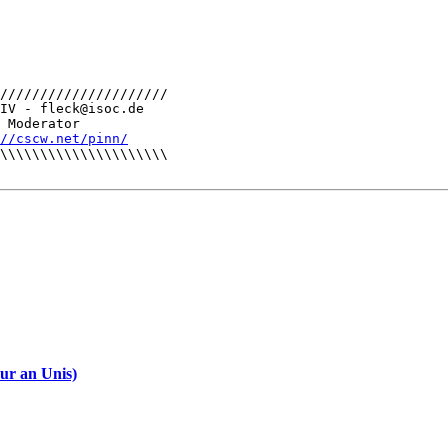
/////////////////////

IV - fleck@isoc.de

 Moderator

//cscw.net/pinn/
\\\\\\\\\\\\\\\\\\\\\

ur an Unis)