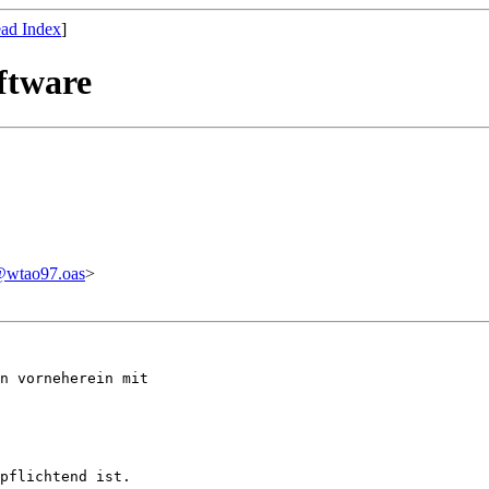
ad Index
]
ftware
@wtao97.oas
>
n vorneherein mit

pflichtend ist.
