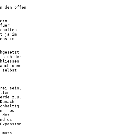
n den offen

ern

fuer

chaften

t ja im

ens im

hgesetzt

 sich der

hliessen

auch ohne

 selbst

rei sein,

lten

erde z.B.

Danach

chhaltig

n - es

 des

nd es

Expansion

 muss
