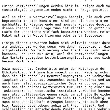
>Diese Wertvorstellungen werden hier im übrigen auch vo
>antireligiös argumentierenden nicht in Frage gestellt.

Weil es sich um Wertvorstellungen handelt, die auch ext
begruendet in sich konsistent sind und als Generatoren 
nachhaltig funktionierende und menschenwuerdige Gesells
dienen koennen. Die Frage "Was ist richtig und gut?" is
Laufe der Geschichte vielfach beantwortet worden, meist
Paket mit einer Welterklaerung oder einer Ideologie.

Einige dieser Antworten haben sich weltweit besser durc
als andere, sie werden sogar von denen respektiert, die
mitgelieferten Welterklaerung oder Ideologie nicht ansc
koennen. Das kann nur sein, weil die Wertvorstellungen 
die Marketingbeigaben Welterklaerung/Ideologie aus sich
heraus Wert haben.

Dazu muessen sie (jedenfalls unter den Metaregeln der

Ethikphilosophen) immerhin soweit in sich widerspruchsf
dass sie als schnelles Beurteilungssystem von Sachverha
tauglich sind (das ist zunaechst einmal wertfrei und wu
auch fuer nationalsozialistisches Gedankengut gelten). 
muss man ein solches Wertesystem zur Erzeugung einer na
funktionierenden Gesellschaftsstruktur verwenden koenne
muss also vollstaendig genug sein, um auf alle Bereiche
taeglichen Lebens anwendbar zu sein (funktionsfaehig) u
muss eine Gesellschaft erzeugen koennen, die auch ohne 
bzw. Raubbau ueberlebensfaehig ist (nachhaltig). Und

schliesslich der entscheidende Punkt: Das muss Ergebnis