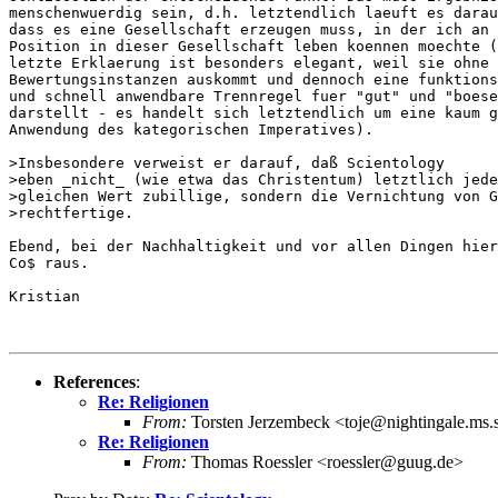
menschenwuerdig sein, d.h. letztendlich laeuft es darau
dass es eine Gesellschaft erzeugen muss, in der ich an 
Position in dieser Gesellschaft leben koennen moechte (
letzte Erklaerung ist besonders elegant, weil sie ohne 
Bewertungsinstanzen auskommt und dennoch eine funktions
und schnell anwendbare Trennregel fuer "gut" und "boese
darstellt - es handelt sich letztendlich um eine kaum g
Anwendung des kategorischen Imperatives).

>Insbesondere verweist er darauf, daß Scientology

>eben _nicht_ (wie etwa das Christentum) letztlich jede
>gleichen Wert zubillige, sondern die Vernichtung von G
>rechtfertige.

Ebend, bei der Nachhaltigkeit und vor allen Dingen hier
Co$ raus.

Kristian

References
:
Re: Religionen
From:
Torsten Jerzembeck <toje@nightingale.ms.
Re: Religionen
From:
Thomas Roessler <roessler@guug.de>