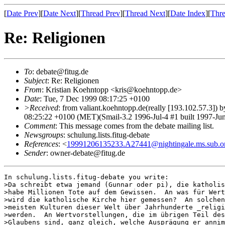
[
Date Prev
][
Date Next
][
Thread Prev
][
Thread Next
][
Date Index
][
Thre
Re: Religionen
To
: debate@fitug.de
Subject
: Re: Religionen
From
: Kristian Koehntopp <kris@koehntopp.de>
Date
: Tue, 7 Dec 1999 08:17:25 +0100
>Received
: from valiant.koehntopp.de(really [193.102.57.3
08:25:22 +0100 (MET)(Smail-3.2 1996-Jul-4 #1 built 1997-Jun
Comment
: This message comes from the debate mailing list.
Newsgroups
: schulung.lists.fitug-debate
References
: <
19991206135233.A27441@nightingale.ms.sub.o
Sender
: owner-debate@fitug.de
In schulung.lists.fitug-debate you write:

>Da schreibt etwa jemand (Gunnar oder pi), die katholis
>habe Millionen Tote auf dem Gewissen.  An was für Wert
>wird die katholische Kirche hier gemessen?  An solchen
>meisten Kulturen dieser Welt über Jahrhunderte _religi
>werden.  An Wertvorstellungen, die im übrigen Teil des
>Glaubens sind, ganz gleich, welche Ausprägung er annim