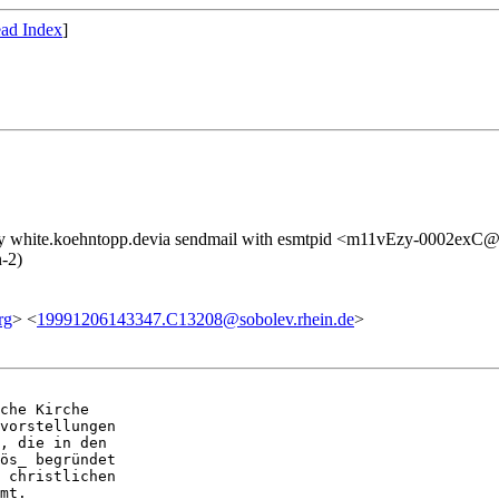
ad Index
]
]) by white.koehntopp.devia sendmail with esmtpid <m11vEzy-0002exC
-2)
rg
> <
19991206143347.C13208@sobolev.rhein.de
>
che Kirche

vorstellungen

, die in den

ös_ begründet

 christlichen

mt.
