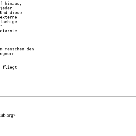
f hinaus,

jeder

Und diese

externe

faehige

"

etarnte

m Menschen den

egnern

 fliegt

sub.org>